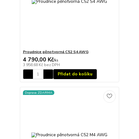
Proudnice pěnotvorná C52 S4 AWG
4 790,00 Kč
/
ks
3 958,68 Kč
bez DPH
Přidat do košíku
Doprava ZDARMA