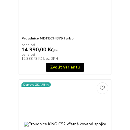
Proudnice MDTECH B75 turbo
cena od
14 990,00 Kč
/
ks
cena od
12 388,43 Kč
bez DPH
Zvolit variantu
Doprava ZDARMA