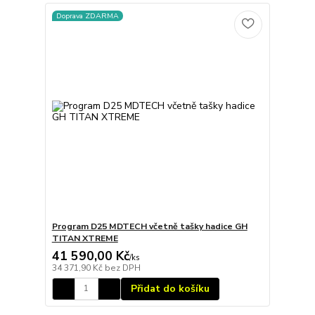
Doprava ZDARMA
Program D25 MDTECH včetně tašky hadice GH
TITAN XTREME
41 590,00 Kč
/
ks
34 371,90 Kč
bez DPH
Přidat do košíku