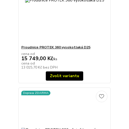
Proudnice PROTEK 360 vysokotlaká D25
cena od
15 749,00 Kč
/
ks
cena od
13 015,70 Kč
bez DPH
Zvolit variantu
Doprava ZDARMA