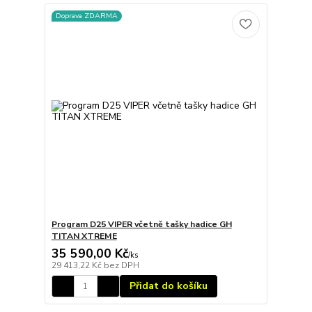
Doprava ZDARMA
Program D25 VIPER včetně tašky hadice GH
TITAN XTREME
35 590,00 Kč
/
ks
29 413,22 Kč
bez DPH
Přidat do košíku