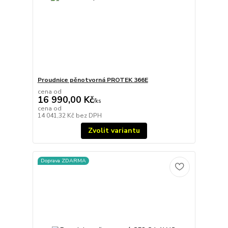
Proudnice pěnotvorná PROTEK 366E
cena od
16 990,00 Kč
/
ks
cena od
14 041,32 Kč
bez DPH
Zvolit variantu
Doprava ZDARMA