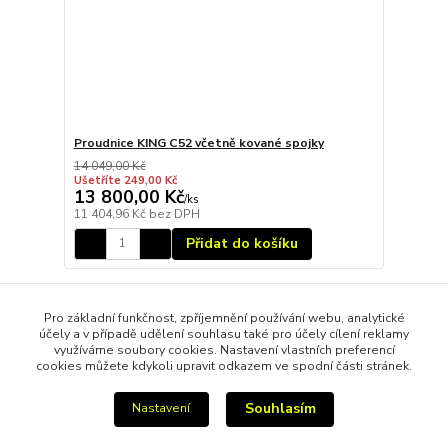
Proudnice KING C52 včetně kované spojky
14 049,00 Kč
Ušetříte 249,00 Kč
13 800,00 Kč
/
ks
11 404,96 Kč
bez DPH
Přidat do košíku
Načíst další produkty (22)
Pro základní funkčnost, zpříjemnění používání webu, analytické
účely a v případě udělení souhlasu také pro účely cílení reklamy
strana
z 2
další
využíváme soubory cookies. Nastavení vlastních preferencí
cookies můžete kdykoli upravit odkazem ve spodní části stránek.
Souhlasím
Nastavení