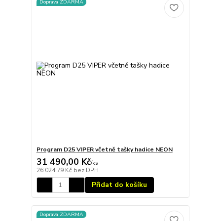
Doprava ZDARMA
Program D25 VIPER včetně tašky hadice NEON
31 490,00 Kč
/
ks
26 024,79 Kč
bez DPH
Přidat do košíku
Doprava ZDARMA