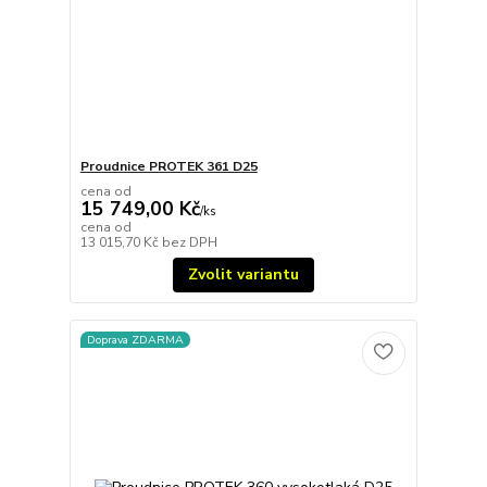
Proudnice PROTEK 361 D25
cena od
15 749,00 Kč
/
ks
cena od
13 015,70 Kč
bez DPH
Zvolit variantu
Doprava ZDARMA