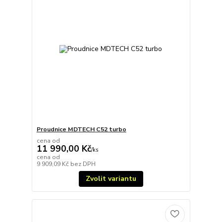
Proudnice MDTECH C52 turbo
cena od
11 990,00 Kč
/
ks
cena od
9 909,09 Kč
bez DPH
Zvolit variantu