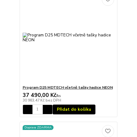
Program D25 MDTECH včetně tašky hadice NEON
37 490,00 Kč
/
ks
30 983,47 Kč
bez DPH
Přidat do košíku
Doprava ZDARMA