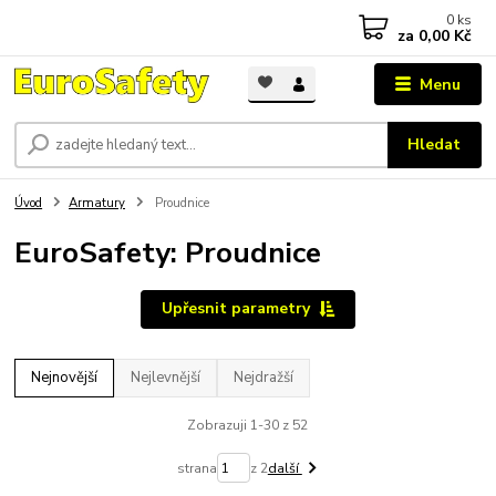
0
ks
za
0,00 Kč
Menu
Hledat
Úvod
Armatury
Proudnice
EuroSafety: Proudnice
Upřesnit parametry
Nejnovější
Nejlevnější
Nejdražší
Zobrazuji 1-30 z 52
strana
z 2
další