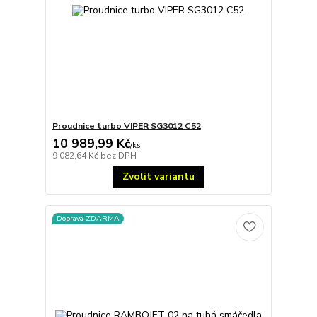
Proudnice turbo VIPER SG3012 C52
10 989,99 Kč
/
ks
9 082,64 Kč
bez DPH
Zvolit variantu
Doprava ZDARMA