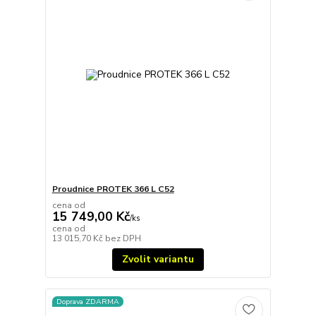
Proudnice PROTEK 366 L C52
cena od
15 749,00 Kč
/
ks
cena od
13 015,70 Kč
bez DPH
Zvolit variantu
Doprava ZDARMA