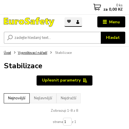
0
ks
za
0,00 Kč
Menu
Hledat
Úvod
Vyprošťovací nářadí
Stabilizace
Stabilizace
Upřesnit parametry
Nejnovější
Nejlevnější
Nejdražší
Zobrazuji 1-8 z 8
strana
z 1