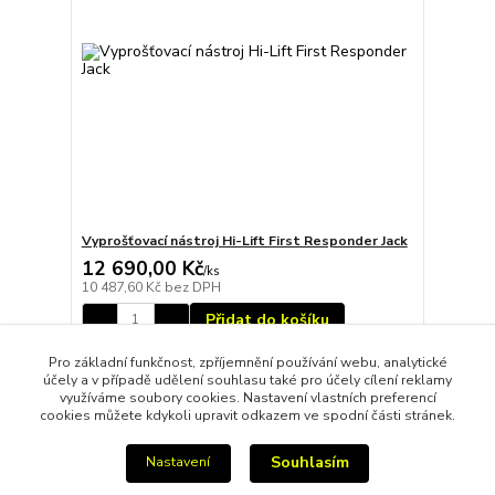
Vyprošťovací nástroj Hi-Lift First Responder Jack
12 690,00 Kč
/
ks
10 487,60 Kč
bez DPH
Přidat do košíku
Pro základní funkčnost, zpříjemnění používání webu, analytické
účely a v případě udělení souhlasu také pro účely cílení reklamy
strana
z 1
využíváme soubory cookies. Nastavení vlastních preferencí
cookies můžete kdykoli upravit odkazem ve spodní části stránek.
Souhlasím
Nastavení