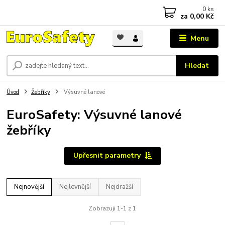
0
ks
za
0,00 Kč
Menu
Hledat
Úvod
Žebříky
Výsuvné lanové
EuroSafety: Výsuvné lanové
žebříky
Upřesnit parametry
Nejnovější
Nejlevnější
Nejdražší
Zobrazuji 1-1 z 1