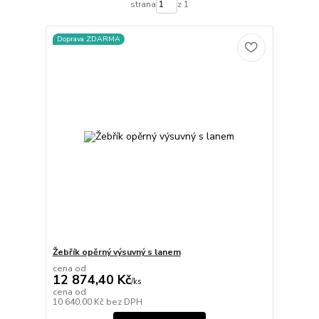
strana
z 1
Doprava ZDARMA
Žebřík opěrný výsuvný s lanem
cena od
12 874,40 Kč
/
ks
cena od
10 640,00 Kč
bez DPH