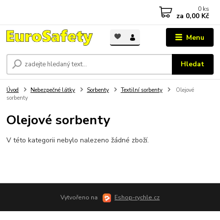
0
ks
za
0,00 Kč
Menu
Hledat
Úvod
Nebezpečné látky
Sorbenty
Textilní sorbenty
Olejové
sorbenty
Olejové sorbenty
V této kategorii nebylo nalezeno žádné zboží.
Vytvořeno na
Eshop-rychle.cz