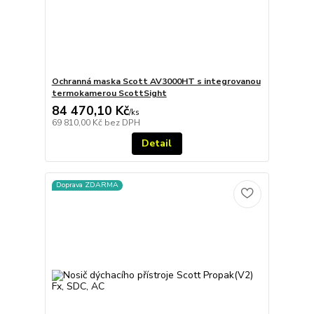
Ochranná maska Scott AV3000HT s integrovanou
termokamerou ScottSight
84 470,10 Kč
/
ks
69 810,00 Kč
bez DPH
Detail
Doprava ZDARMA