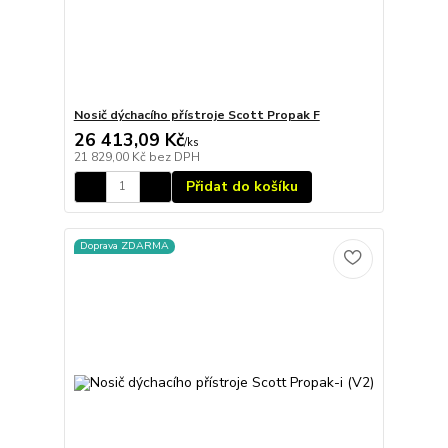
Nosič dýchacího přístroje Scott Propak F
26 413,09 Kč
/
ks
21 829,00 Kč
bez DPH
Přidat do košíku
Doprava ZDARMA