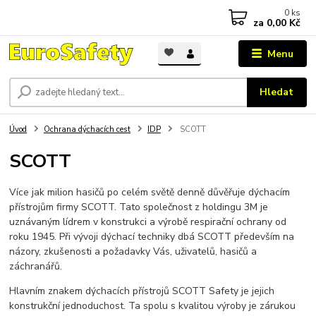
0
ks
za
0,00 Kč
Menu
Hledat
Úvod
Ochrana dýchacích cest
IDP
SCOTT
SCOTT
Více jak milion hasičů po celém světě denně důvěřuje dýchacím
přístrojům firmy SCOTT. Tato společnost z holdingu 3M je
uznávaným lídrem v konstrukci a výrobě respirační ochrany od
roku 1945. Při vývoji dýchací techniky dbá SCOTT především na
názory, zkušenosti a požadavky Vás, uživatelů, hasičů a
záchranářů.
Hlavním znakem dýchacích přístrojů SCOTT Safety je jejich
konstrukční jednoduchost. Ta spolu s kvalitou výroby je zárukou