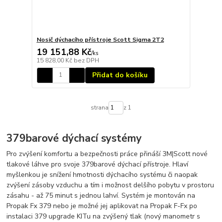
Nosič dýchacího přístroje Scott Sigma 2T2
19 151,88 Kč
/
ks
15 828,00 Kč
bez DPH
Přidat do košíku
strana
z 1
379barové dýchací systémy
Pro zvýšení komfortu a bezpečnosti práce přináší 3M|Scott nové
tlakové láhve pro svoje 379barové dýchací přístroje. Hlaví
myšlenkou je snížení hmotnosti dýchacího systému či naopak
zvýšení zásoby vzduchu a tím i možnost delšího pobytu v prostoru
zásahu - až 75 minut s jednou lahví. Systém je montován na
Propak Fx 379 nebo je možné jej aplikovat na Propak F-Fx po
instalaci 379 upgrade KITu na zvýšený tlak (nový manometr s