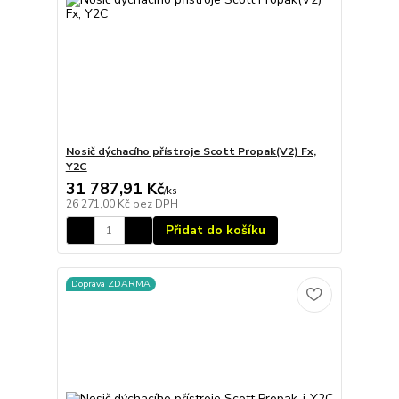
Nosič dýchacího přístroje Scott Propak(V2) Fx,
Y2C
31 787,91 Kč
/
ks
26 271,00 Kč
bez DPH
Přidat do košíku
Doprava ZDARMA