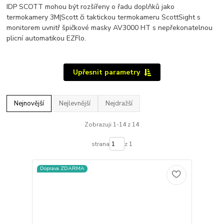
IDP SCOTT mohou být rozšířeny o řadu doplňků jako
termokamery 3M|Scott či taktickou termokameru ScottSight s
monitorem uvnitř špičkové masky AV3000 HT s nepřekonatelnou
plicní automatikou EZFlo.
Upřesnit parametry
Nejnovější
Nejlevnější
Nejdražší
Zobrazuji 1-14 z 14
strana
z 1
Doprava ZDARMA