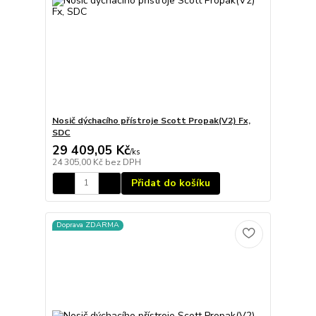
Nosič dýchacího přístroje Scott Propak(V2) Fx,
SDC
29 409,05 Kč
/
ks
24 305,00 Kč
bez DPH
Přidat do košíku
Doprava ZDARMA