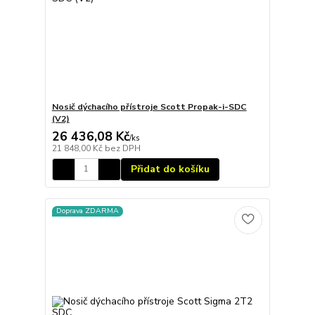
Nosič dýchacího přístroje Scott Propak-i-SDC
(V2)
26 436,08 Kč
/
ks
21 848,00 Kč
bez DPH
Přidat do košíku
Doprava ZDARMA