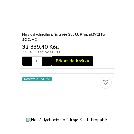
Nosič dýchacího přístroje Scott Propak(V2) Fx,
SDC, AC
32 839,40 Kč
/
ks
27 140,00 Kč
bez DPH
Přidat do košíku
Doprava ZDARMA