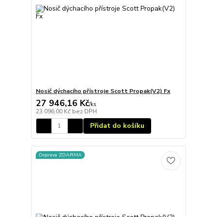
Nosič dýchacího přístroje Scott Propak(V2) Fx
27 946,16 Kč
/
ks
23 096,00 Kč
bez DPH
Přidat do košíku
Doprava ZDARMA