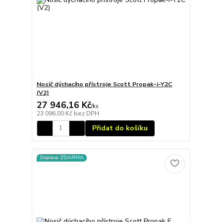
Nosič dýchacího přístroje Scott Propak-i-Y2C
(V2)
27 946,16 Kč
/
ks
23 096,00 Kč
bez DPH
Přidat do košíku
Doprava ZDARMA