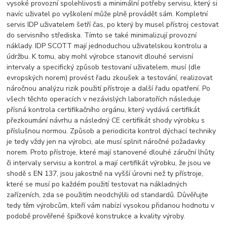
vysoké provozní spolehlivosti a minimální potřeby servisu, který si
navíc uživatel po vyškolení může plně provádět sám. Kompletní
servis IDP uživatelem šetří čas, po který by musel přístroj cestovat
do servisního střediska. Tímto se také minimalizují provozní
náklady. IDP SCOTT mají jednoduchou uživatelskou kontrolu a
údržbu. K tomu, aby mohl výrobce stanovit dlouhé servisní
intervaly a specifický způsob testovaní uživatelem, musí (dle
evropských norem) provést řadu zkoušek a testování, realizovat
náročnou analýzu rizik použití přístroje a další řadu opatření. Po
všech těchto operacích v nezávislých laboratořích následuje
přísná kontrola certifikačního orgánu, který vydává certifikát
přezkoumání návrhu a následný CE certifikát shody výrobku s
příslušnou normou. Způsob a periodicita kontrol dýchací techniky
je tedy vždy jen na výrobci, ale musí splnit náročné požadavky
norem. Proto přístroje, které mají stanovené dlouhé záruční lhůty
či intervaly servisu a kontrol a mají certifikát výrobku, že jsou ve
shodě s EN 137, jsou jakostně na vyšší úrovni než ty přístroje,
které se musí po každém použití testovat na nákladných
zařízeních, zda se použitím neodchýlili od standardů. Důvěřujte
tedy těm výrobcům, kteří vám nabízí vysokou přidanou hodnotu v
podobě prověřené špičkové konstrukce a kvality výroby.