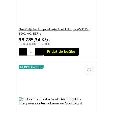
Nosič dýchacího přístroje Scott Propak(V2) Fx,
SDC, AC, EZFlo
38 785,34 Kč
/
ks
32 054,00 Kč
bez DPH
Přidat do košíku
Doprava ZDARMA