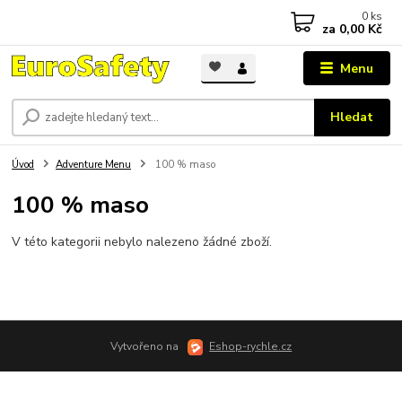
0
ks
za
0,00 Kč
Menu
Hledat
Úvod
Adventure Menu
100 % maso
100 % maso
V této kategorii nebylo nalezeno žádné zboží.
Vytvořeno na
Eshop-rychle.cz