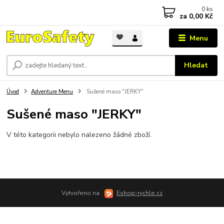
0
ks
za
0,00 Kč
Menu
Hledat
Úvod
Adventure Menu
Sušené maso "JERKY"
Sušené maso "JERKY"
V této kategorii nebylo nalezeno žádné zboží.
Vytvořeno na
Eshop-rychle.cz