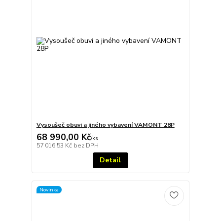
Vysoušeč obuvi a jiného vybavení VAMONT 28P
68 990,00 Kč
/
ks
57 016,53 Kč
bez DPH
Detail
Novinka