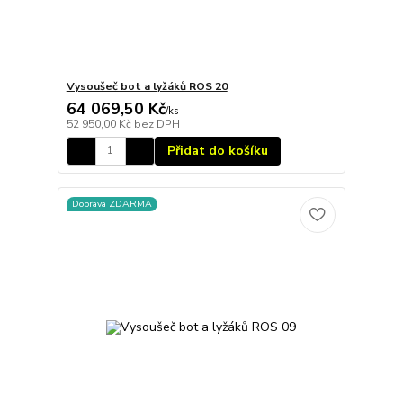
Vysoušeč bot a lyžáků ROS 20
64 069,50 Kč
/
ks
52 950,00 Kč
bez DPH
Přidat do košíku
Doprava ZDARMA