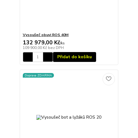
Vysoušeč obuvi ROS 40M
132 979,00 Kč
/
ks
109 900,00 Kč
bez DPH
Přidat do košíku
Doprava ZDARMA