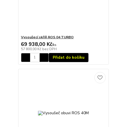
Vysoušecí skříň ROS 04 TURBO
69 938,00 Kč
/
ks
57 800,00 Kč
bez DPH
Přidat do košíku