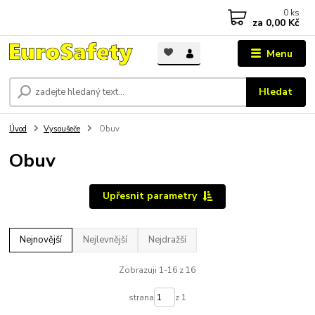
0
ks
za
0,00 Kč
Menu
Hledat
Úvod
Vysoušeče
Obuv
Obuv
Upřesnit parametry
Nejnovější
Nejlevnější
Nejdražší
Zobrazuji 1-16 z 16
strana
z 1