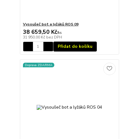
Vysoušeč bot a lyžáků ROS 09
38 659,50 Kč
/
ks
31 950,00 Kč
bez DPH
Přidat do košíku
Doprava ZDARMA