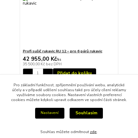
Profi sušič rukavic RU 12 – pro 6 párů rukavic
42 955,00 Kč
/
ks
35 500,00 Kč
bez DPH
Přidat do košíku
Pro základní funkčnost, zpříjemnění používání webu, analytické
účely a v případě udělení souhlasu také pro účely cílení reklamy
strana
z 1
využíváme soubory cookies. Nastavení vlastních preferencí
cookies můžete kdykoli upravit odkazem ve spodní části stránek.
Souhlasím
Nastavení
Souhlas můžete odmítnout
zde
.
Vytvořeno na
Eshop-rychle.cz