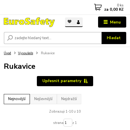
0
ks
za
0,00 Kč
Menu
Hledat
Úvod
Vysoušeče
Rukavice
Rukavice
Upřesnit parametry
Nejnovější
Nejlevnější
Nejdražší
Zobrazuji 1-10 z 10
strana
z 1