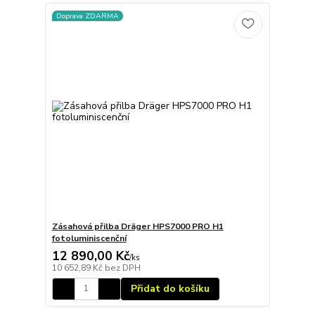
Doprava ZDARMA
Zásahová přilba Dräger HPS7000 PRO H1
fotoluminiscenční
12 890,00 Kč
/
ks
10 652,89 Kč
bez DPH
Přidat do košíku