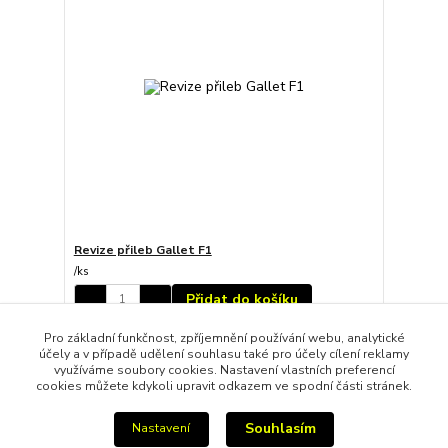
Revize přileb Gallet F1
/
ks
Přidat do košíku
Pro základní funkčnost, zpříjemnění používání webu, analytické
účely a v případě udělení souhlasu také pro účely cílení reklamy
strana
z 1
využíváme soubory cookies. Nastavení vlastních preferencí
cookies můžete kdykoli upravit odkazem ve spodní části stránek.
Souhlasím
Nastavení