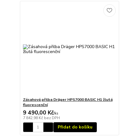
Zásahová přilba Dräger HPS7000 BASIC H1 žlutá
fluorescenční
9 490,00 Kč
/
ks
7 842,98 Kč
bez DPH
Přidat do košíku