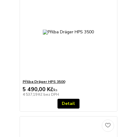
Přilba Dräger HPS 3500
5 490,00 Kč
/
ks
4 537,19 Kč
bez DPH
Detail