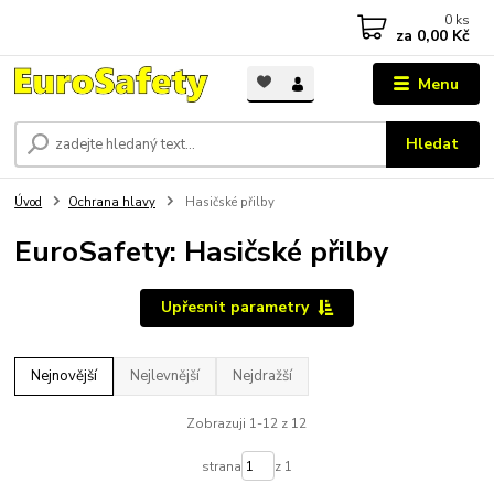
0
ks
za
0,00 Kč
Menu
Hledat
Úvod
Ochrana hlavy
Hasičské přilby
EuroSafety: Hasičské přilby
Upřesnit parametry
Nejnovější
Nejlevnější
Nejdražší
Zobrazuji 1-12 z 12
strana
z 1