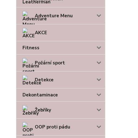
Adventure Menu
AKCE
Fitness
Požární sport
Detekce
Dekontaminace
Žebříky
OOP proti pádu