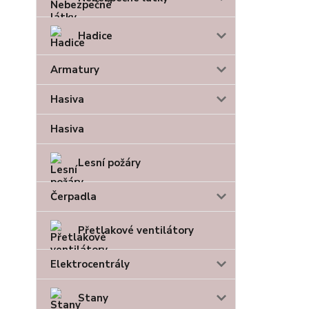
Hadice
Armatury
Hasiva
Hasiva
Lesní požáry
Čerpadla
Přetlakové ventilátory
Elektrocentrály
Stany