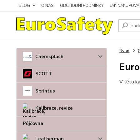
BLOG
O NÁS
OBCHODNÍ PODMÍNKY
JAK NAKUPOVA
Úvod
O
Chemsplash
Euro
SCOTT
V této ka
Sprintus
Kalibrace, revize
Půjčovna
Leatherman