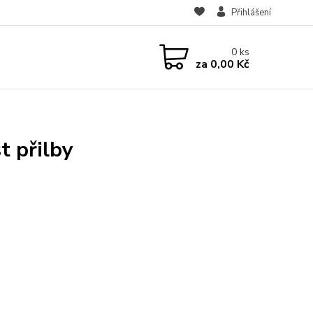
Přihlášení
0
ks
za
0,00 Kč
t přilby