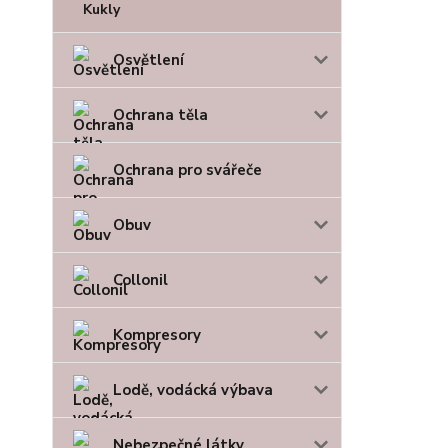
Kukly
Osvětlení
Ochrana těla
Ochrana pro svářeče
Obuv
Collonil
Kompresory
Lodě, vodácká výbava
Nebezpečné látky