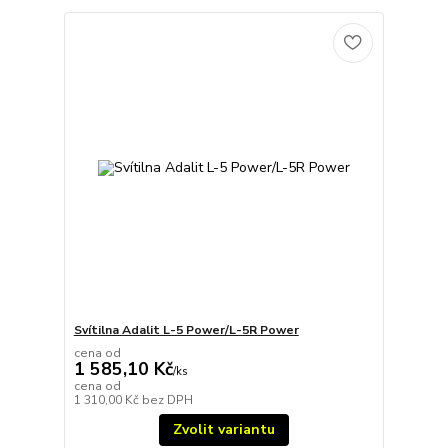
Svítilna Adalit L-5 Power/L-5R Power
cena od
1 585,10 Kč
/
ks
cena od
1 310,00 Kč
bez DPH
Zvolit variantu