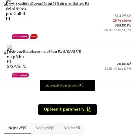
2.
Rozlišovací čelní štítek pro Gallet F1
514,25 Kč
29 % sleva
363,00 Kč
300,00 Kč bez DPH
TOP produkt
Akce
3.
Dislokace na přilbu F1 S/SA/SF/E
20,00 Kč
16,53 Kč bez DPH
TOP produkt
zobrazit více produktů
Upřesnit parametry
Nejnovější
Nejlevnější
Nejdražší