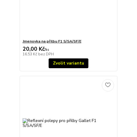
Jmenovka na přilbu F1 S/SA/SF/E
20,00 Kč
/
ks
16,53 Kč
bez DPH
Zvolit variantu