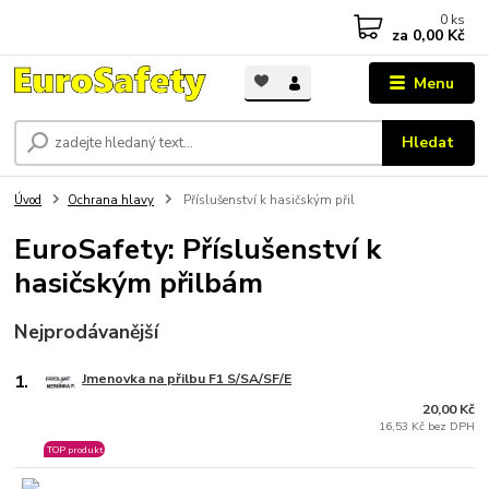
0
ks
za
0,00 Kč
Menu
Hledat
Úvod
Ochrana hlavy
Příslušenství k hasičským přil
EuroSafety: Příslušenství k
hasičským přilbám
Nejprodávanější
1.
Jmenovka na přilbu F1 S/SA/SF/E
20,00 Kč
16,53 Kč bez DPH
TOP produkt