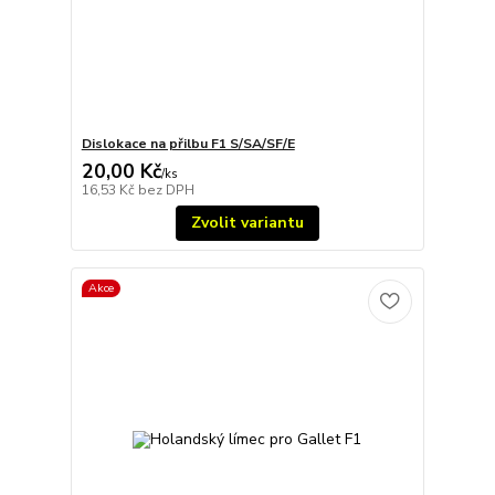
Dislokace na přilbu F1 S/SA/SF/E
20,00 Kč
/
ks
16,53 Kč
bez DPH
Zvolit variantu
Akce