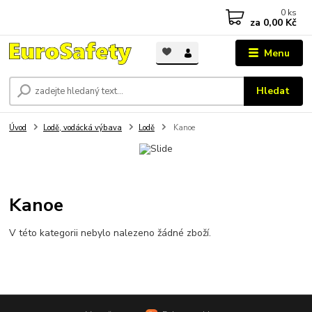
0
ks
za
0,00 Kč
Menu
Hledat
Úvod
Lodě, vodácká výbava
Lodě
Kanoe
Kanoe
V této kategorii nebylo nalezeno žádné zboží.