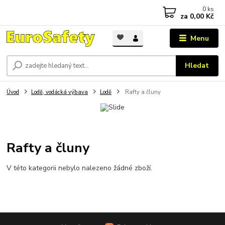
0
ks
za
0,00 Kč
Menu
Hledat
Úvod
Lodě, vodácká výbava
Lodě
Rafty a čluny
Rafty a čluny
V této kategorii nebylo nalezeno žádné zboží.