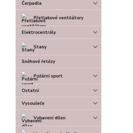
Čerpadla
Přetlakové ventilátory
Elektrocentrály
Stany
Sněhové řetězy
Požární sport
Ostatní
Vysoušeče
Vybavení dílen