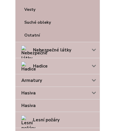
Vesty
Suché obleky
Ostatní
Nebezpečné látky
Hadice
Armatury
Hasiva
Hasiva
Lesní požáry