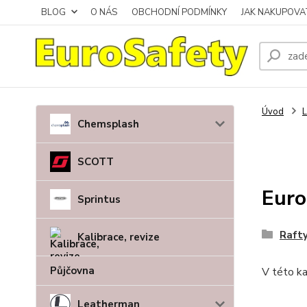
BLOG
O NÁS
OBCHODNÍ PODMÍNKY
JAK NAKUPOVA
Úvod
L
Chemsplash
SCOTT
Euro
Sprintus
Rafty
Kalibrace, revize
Půjčovna
V této ka
Leatherman