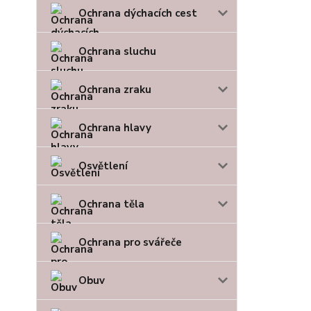
Ochrana dýchacích cest
Ochrana sluchu
Ochrana zraku
Ochrana hlavy
Osvětlení
Ochrana těla
Ochrana pro svářeče
Obuv