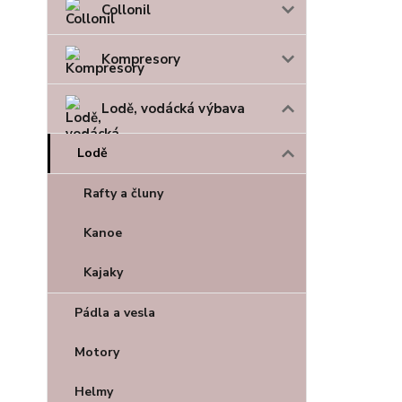
Collonil
Kompresory
Lodě, vodácká výbava
Lodě
Rafty a čluny
Kanoe
Kajaky
Pádla a vesla
Motory
Helmy