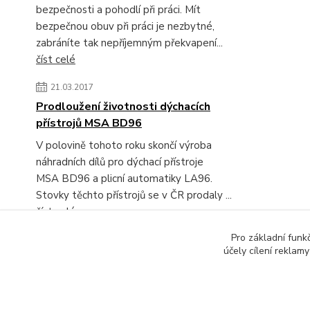
bezpečnosti a pohodlí při práci. Mít
bezpečnou obuv při práci je nezbytné,
zabráníte tak nepříjemným překvapení...
číst celé
21.03.2017
Prodloužení životnosti dýchacích
přístrojů MSA BD96
V polovině tohoto roku skončí výroba
náhradních dílů pro dýchací přístroje
MSA BD96 a plicní automatiky LA96.
Stovky těchto přístrojů se v ČR prodaly ...
číst celé
Pro základní funk
Zobrazit všechny novinky
účely cílení reklam