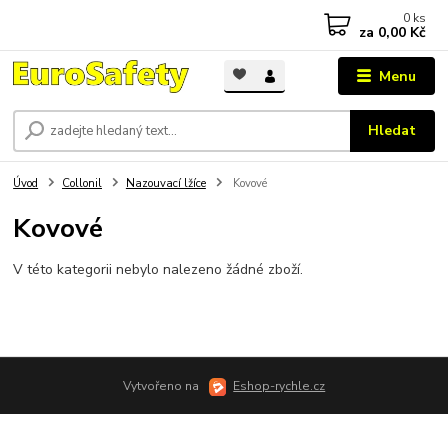
0
ks
za
0,00 Kč
Menu
Hledat
Úvod
Collonil
Nazouvací lžíce
Kovové
Kovové
V této kategorii nebylo nalezeno žádné zboží.
Vytvořeno na
Eshop-rychle.cz