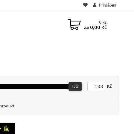
Přihlášení
0
ks
za
0,00 Kč
Do
Kč
produkt
y