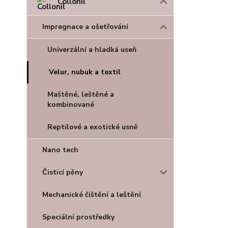
Collonil
Impregnace a ošetřování
Univerzální a hladká useň
Velur, nubuk a textil
Maštěné, leštěné a
kombinované
Reptilové a exotické usně
Nano tech
Čisticí pěny
Mechanické čištění a leštění
Speciální prostředky