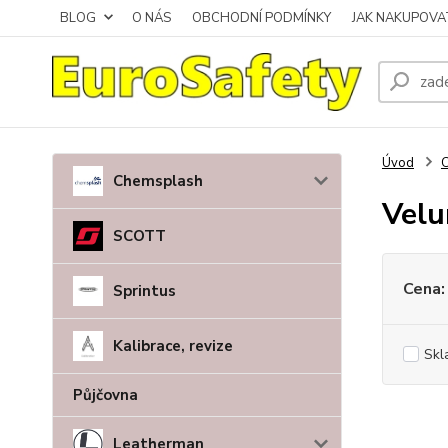
BLOG
O NÁS
OBCHODNÍ PODMÍNKY
JAK NAKUPOVA
Úvod
C
Chemsplash
Velu
SCOTT
Cena:
Sprintus
Kalibrace, revize
Skl
Půjčovna
Leatherman