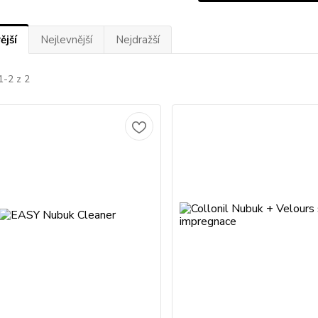
ější
Nejlevnější
Nejdražší
1-2 z 2