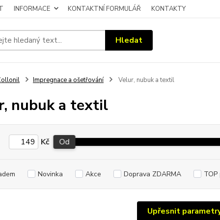
T
INFORMACE
KONTAKTNÍ FORMULÁŘ
KONTAKTY
Hledat
ollonil
Impregnace a ošetřování
Velur, nubuk a textil
r, nubuk a textil
Kč
Od
adem
Novinka
Akce
Doprava ZDARMA
TOP 
Upřesnit parametr