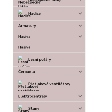
Hadice
Armatury
Hasiva
Hasiva
Lesní požáry
Čerpadla
Přetlakové ventilátory
Elektrocentrály
Stany