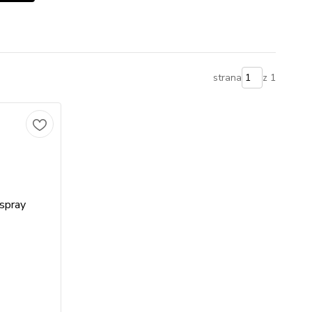
strana
z 1