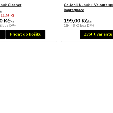
buk Cleaner
Collonil Nubuk + Velours sp
impregnace
č
 11,93 Kč
0 Kč
199,00 Kč
/
ks
/
ks
Kč
bez DPH
164,46 Kč
bez DPH
Přidat do košíku
Zvolit variantu