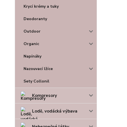
Krycí krémy a tuky
Deodoranty
Outdoor
Organic
Napínáky
Nazouvací lžíce
Sety Collonil
Kompresory
Lodě, vodácká výbava
Nebezpečné látky