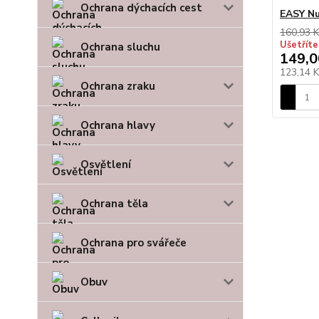
Ochrana dýchacích cest
EASY Nu
160,93 K
Ušetříte
Ochrana sluchu
149,0
123,14 
Ochrana zraku
Ochrana hlavy
Osvětlení
Ochrana těla
Ochrana pro svářeče
Obuv