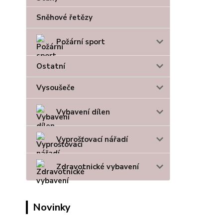
Sněhové řetězy
Požární sport
Ostatní
Vysoušeče
Vybavení dílen
Vyprošťovací nářadí
Zdravotnické vybavení
Novinky