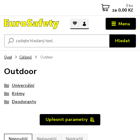
0
ks
za
0,00 Kč
Menu
Hledat
Úvod
Collonil
Outdoor
Outdoor
Univerzální
Krémy
Deodoranty
Upřesnit parametry
Nejnovější
Nejlevnější
Nejdražší