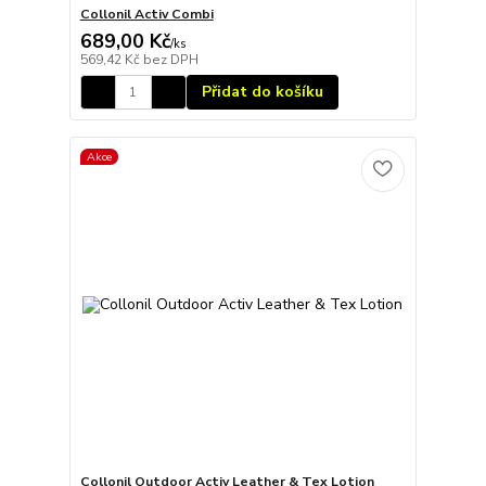
Collonil Activ Combi
689,00 Kč
/
ks
569,42 Kč
bez DPH
Přidat do košíku
Akce
Collonil Outdoor Activ Leather & Tex Lotion