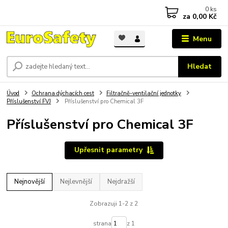
0
ks
za
0,00 Kč
Menu
Hledat
Úvod
Ochrana dýchacích cest
Filtračně-ventilační jednotky
Příslušenství FVJ
Příslušenství pro Chemical 3F
Příslušenství pro Chemical 3F
Upřesnit parametry
Nejnovější
Nejlevnější
Nejdražší
Zobrazuji 1-2 z 2
strana
z 1