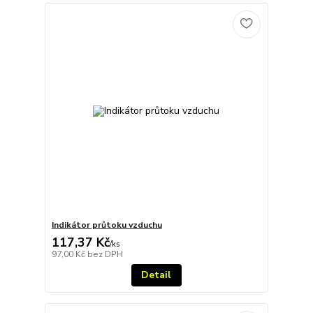
Indikátor průtoku vzduchu
117,37 Kč
/
ks
97,00 Kč
bez DPH
Detail