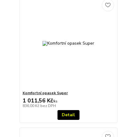
Komfortní opasek Super
1 011,56 Kč
/
ks
836,00 Kč
bez DPH
Detail