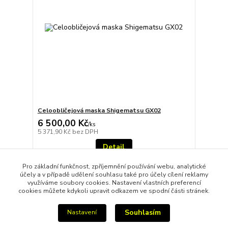
Celoobličejová maska Shigematsu GX02
6 500,00 Kč
/
ks
5 371,90 Kč
bez DPH
Detail
Pro základní funkčnost, zpříjemnění používání webu, analytické
účely a v případě udělení souhlasu také pro účely cílení reklamy
strana
z 1
využíváme soubory cookies. Nastavení vlastních preferencí
cookies můžete kdykoli upravit odkazem ve spodní části stránek.
Souhlasím
Nastavení