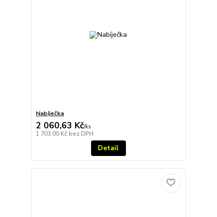
Nabíječka
2 060,63 Kč
/
ks
1 703,00 Kč
bez DPH
Detail