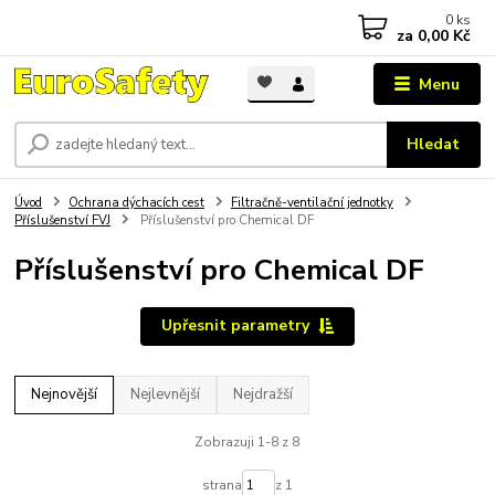
0
ks
za
0,00 Kč
Menu
Hledat
Úvod
Ochrana dýchacích cest
Filtračně-ventilační jednotky
Příslušenství FVJ
Příslušenství pro Chemical DF
Příslušenství pro Chemical DF
Upřesnit parametry
Nejnovější
Nejlevnější
Nejdražší
Zobrazuji 1-8 z 8
strana
z 1