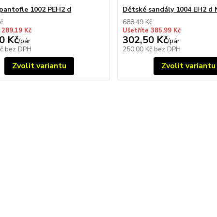
pantofle 1002 PEH2 d
Dětské sandály 1004 EH2 d
č
688,49 Kč
 289,19 Kč
Ušetříte 385,99 Kč
0 Kč
302,50 Kč
/
pár
/
pár
Kč
bez DPH
250,00 Kč
bez DPH
Zvolit variantu
Zvolit variantu