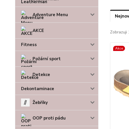
Adventure Menu
Nejnov
AKCE
Zobrazuji 
Fitness
Akce
Požární sport
Detekce
Dekontaminace
Žebříky
OOP proti pádu