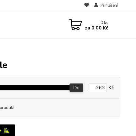
Přihlášení
0
ks
za
0,00 Kč
le
Do
Kč
produkt
y