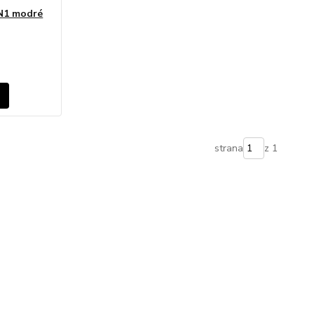
 N1 modré
strana
z 1