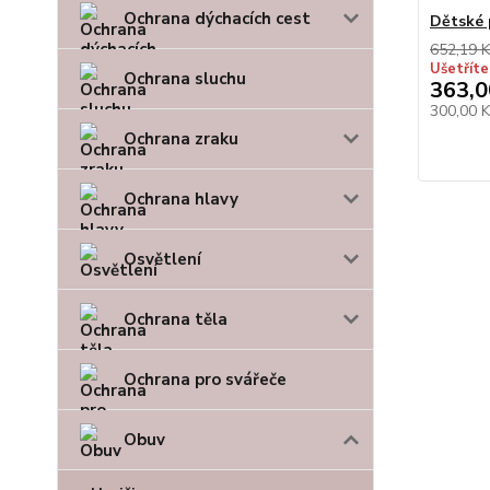
Ochrana dýchacích cest
Dětské 
652,19 K
Ušetříte
Ochrana sluchu
363,0
300,00 
Ochrana zraku
Ochrana hlavy
Osvětlení
Ochrana těla
Ochrana pro svářeče
Obuv