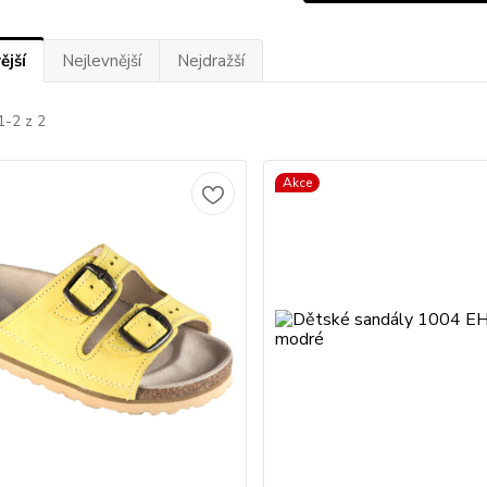
ější
Nejlevnější
Nejdražší
1-2 z 2
Akce