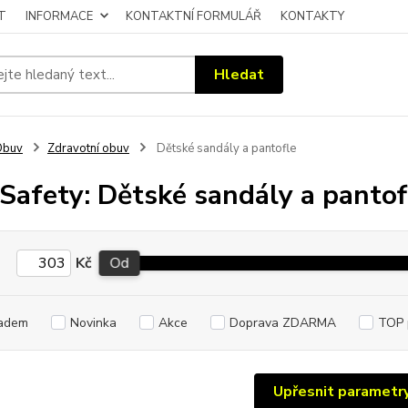
T
INFORMACE
KONTAKTNÍ FORMULÁŘ
KONTAKTY
Hledat
Obuv
Zdravotní obuv
Dětské sandály a pantofle
Safety: Dětské sandály a pantof
Kč
Od
adem
Novinka
Akce
Doprava ZDARMA
TOP 
Upřesnit parametr