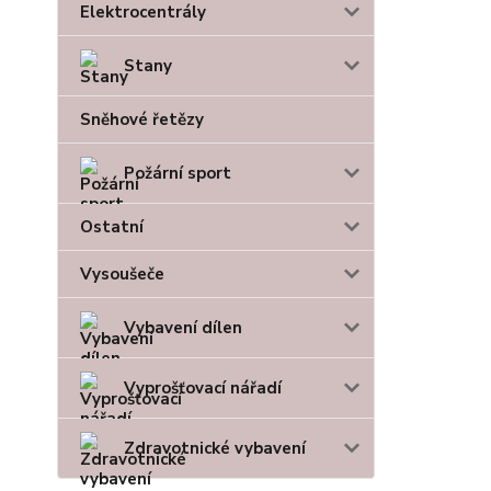
Elektrocentrály
Stany
Sněhové řetězy
Požární sport
Ostatní
Vysoušeče
Vybavení dílen
Vyprošťovací nářadí
Zdravotnické vybavení