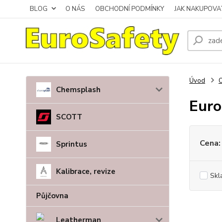
BLOG
O NÁS
OBCHODNÍ PODMÍNKY
JAK NAKUPOVA
Úvod
Chemsplash
Euro
SCOTT
Cena:
Sprintus
Kalibrace, revize
Skl
Půjčovna
Leatherman