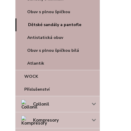
Obuv s plnou špičkou
Dětské sandály a pantofle
Antistatická obuv
Obuv s plnou špičkou bílá
Atlantik
WOCK
Příslušenství
Collonil
Kompresory