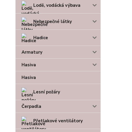
Lodě, vodácká výbava
Nebezpečné látky
Hadice
Armatury
Hasiva
Hasiva
Lesní požáry
Čerpadla
Přetlakové ventilátory