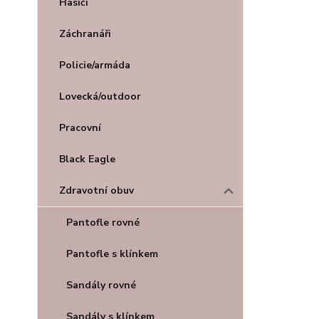
Hasiči
Záchranáři
Policie/armáda
Lovecká/outdoor
Pracovní
Black Eagle
Zdravotní obuv
Pantofle rovné
Pantofle s klínkem
Sandály rovné
Sandály s klínkem