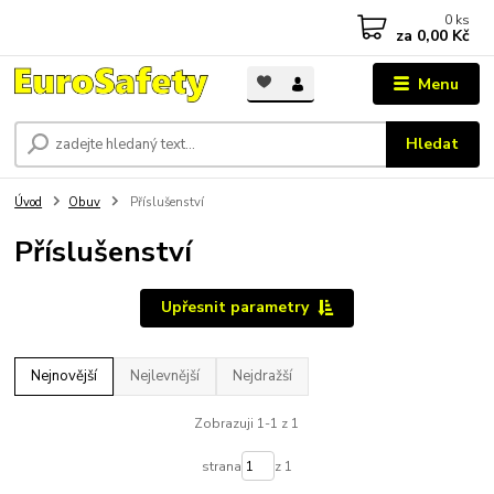
0
ks
za
0,00 Kč
Menu
Hledat
Úvod
Obuv
Příslušenství
Příslušenství
Upřesnit parametry
Nejnovější
Nejlevnější
Nejdražší
Zobrazuji 1-1 z 1
strana
z 1