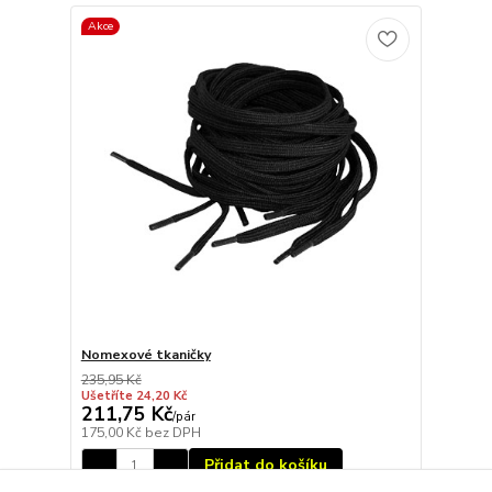
Akce
Nomexové tkaničky
235,95 Kč
Ušetříte 24,20 Kč
211,75 Kč
/
pár
175,00 Kč
bez DPH
Přidat do košíku