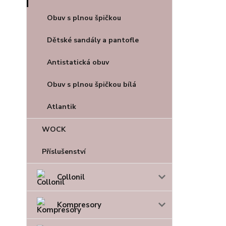
Obuv s plnou špičkou
Dětské sandály a pantofle
Antistatická obuv
Obuv s plnou špičkou bílá
Atlantik
WOCK
Příslušenství
Collonil
Kompresory