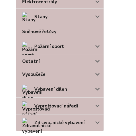
Elektrocentrály
Stany
Sněhové řetězy
Požární sport
Ostatní
Vysoušeče
Vybavení dílen
Vyprošťovací nářadí
Zdravotnické vybavení