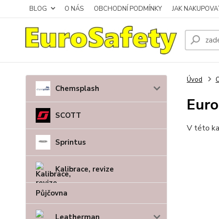
BLOG
O NÁS
OBCHODNÍ PODMÍNKY
JAK NAKUPOVA
Úvod
Chemsplash
Euro
SCOTT
V této ka
Sprintus
Kalibrace, revize
Půjčovna
Leatherman