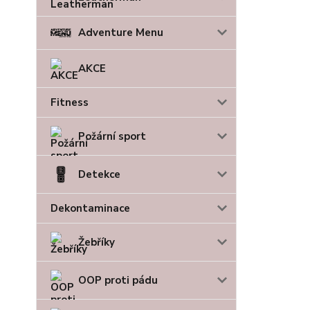
Adventure Menu
AKCE
Fitness
Požární sport
Detekce
Dekontaminace
Žebříky
OOP proti pádu