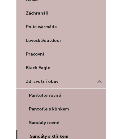
Záchranáři
Policie/armáda
Lovecká/outdoor
Pracovní
Black Eagle
Zdravotní obuv
Pantofle rovné
Pantofle s klínkem
Sandály rovné
Sandály s klínkem