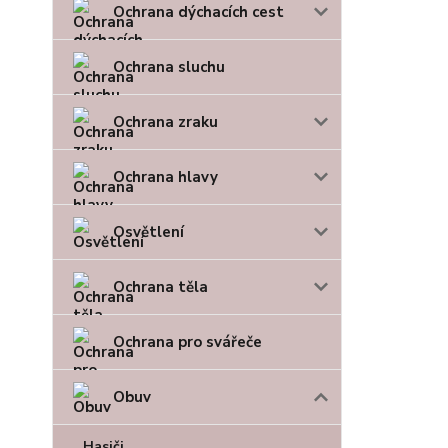
Ochrana dýchacích cest
Ochrana sluchu
Ochrana zraku
Ochrana hlavy
Osvětlení
Ochrana těla
Ochrana pro svářeče
Obuv
Hasiči