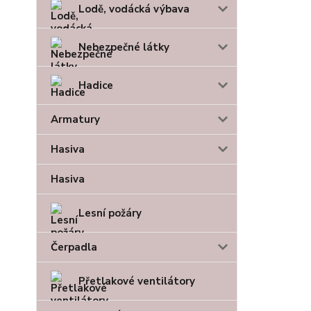
Lodě, vodácká výbava
Nebezpečné látky
Hadice
Armatury
Hasiva
Hasiva
Lesní požáry
Čerpadla
Přetlakové ventilátory