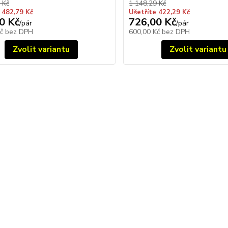
 Kč
1 148,29 Kč
 482,79 Kč
Ušetříte 422,29 Kč
0 Kč
726,00 Kč
/
pár
/
pár
Kč
bez DPH
600,00 Kč
bez DPH
Zvolit variantu
Zvolit variantu