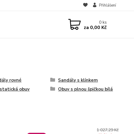
Přihlášení
0
ks
za
0,00 Kč
ály rovné
Sandály s klínkem
statická obuv
Obuv s plnou špičkou bílá
1 027,29 Kč