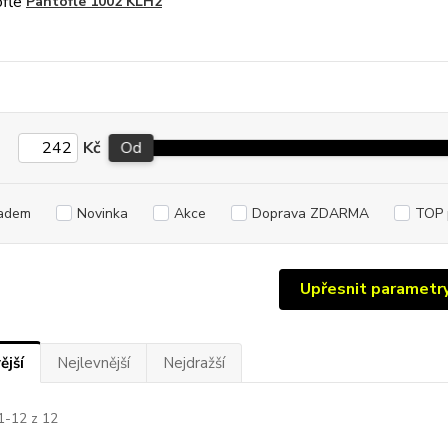
Pantofle 1002 KLH2
Kč
Od
adem
Novinka
Akce
Doprava ZDARMA
TOP 
Upřesnit parametr
ější
Nejlevnější
Nejdražší
1-12 z 12