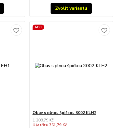
Zvolit variantu
Akce
Obuv s plnou špičkou 3002 KLH2
1 208,79 Kč
Ušetříte 361,79 Kč