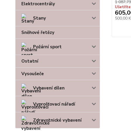
1 087,79
Elektrocentrály
Ušetříte
605,0
Stany
500,00 
Sněhové řetězy
Požární sport
Ostatní
Vysoušeče
Vybavení dílen
Vyprošťovací nářadí
Zdravotnické vybavení