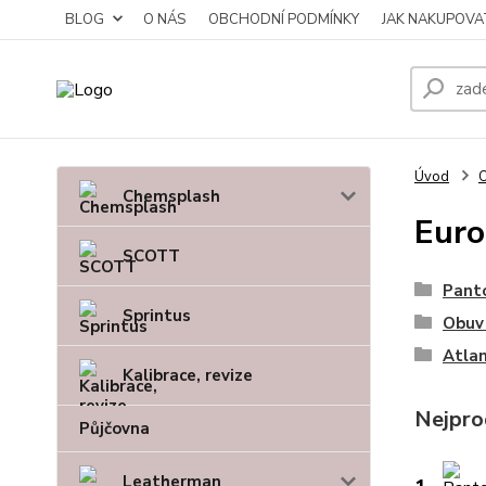
BLOG
O NÁS
OBCHODNÍ PODMÍNKY
JAK NAKUPOVA
Úvod
Chemsplash
Euro
SCOTT
Panto
Sprintus
Obuv 
Atlan
Kalibrace, revize
Nejpro
Půjčovna
Leatherman