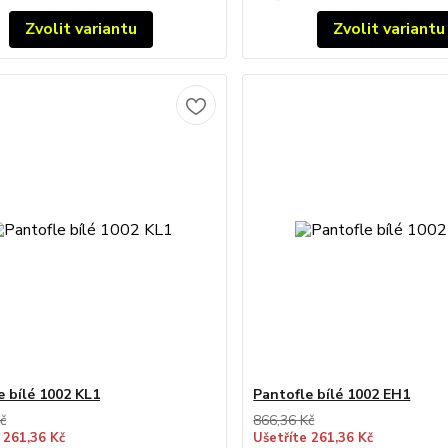
Zvolit variantu
Zvolit variantu
e bílé 1002 KL1
Pantofle bílé 1002 EH1
č
866,36 Kč
 261,36 Kč
Ušetříte 261,36 Kč