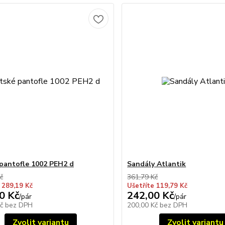
pantofle 1002 PEH2 d
Sandály Atlantik
č
361,79 Kč
 289,19 Kč
Ušetříte 119,79 Kč
0 Kč
242,00 Kč
/
pár
/
pár
Kč
bez DPH
200,00 Kč
bez DPH
Zvolit variantu
Zvolit variantu