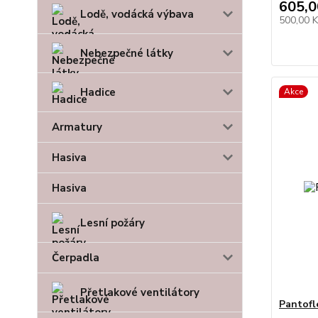
605,0
Lodě, vodácká výbava
500,00 
Nebezpečné látky
Hadice
Akce
Armatury
Hasiva
Hasiva
Lesní požáry
Čerpadla
Přetlakové ventilátory
Pantofl