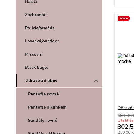
Hasiči
Záchranáři
Akce
Policie/armáda
Lovecká/outdoor
Pracovní
Black Eagle
Zdravotní obuv
Pantofle rovné
Pantofle s klínkem
Dětské 
688,49 K
Sandály rovné
Ušetříte
302,5
250,00 
Sandály s klínkem