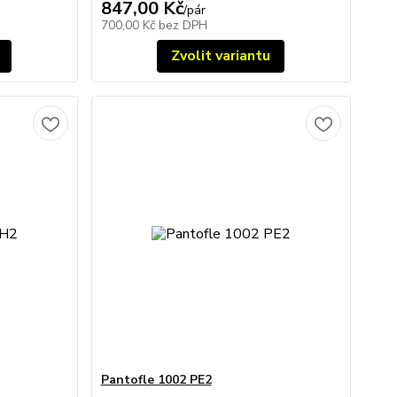
847,00 Kč
/
pár
700,00 Kč
bez DPH
Zvolit variantu
Pantofle 1002 PE2