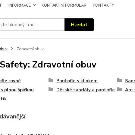
T
INFORMACE
KONTAKTNÍ FORMULÁŘ
KONTAKTY
Hledat
Obuv
Zdravotní obuv
Safety: Zdravotní obuv
fle rovné
Pantofle s klínkem
Sand
s plnou špičkou
Dětské sandály a pantofle
Anti
tik
dávanější