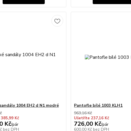
sandály 1004 EH2 d N1 modré
Pantofle bílé 1003 KLH1
č
963,16 Kč
 385,99 Kč
Ušetříte 237,16 Kč
0 Kč
726,00 Kč
/
pár
/
pár
Kč
bez DPH
600,00 Kč
bez DPH