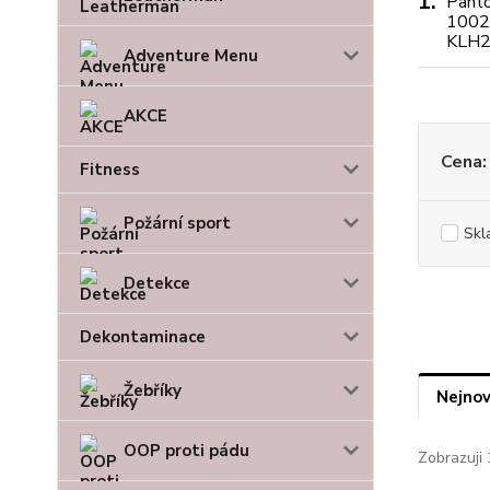
1.
Adventure Menu
AKCE
Cena:
Fitness
Požární sport
Skl
Detekce
Dekontaminace
Žebříky
Nejnov
OOP proti pádu
Zobrazuji 