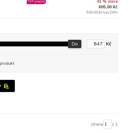
41 % sleva
TOP produkt
605,00 Kč
500,00 Kč bez DPH
Do
Kč
produkt
y
strana
z 1