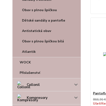
Obuv s plnou špičkou
Dětské sandály a pantofle
Antistatická obuv
Obuv s plnou špičkou bílá
Atlantik
WOCK
Příslušenství
Collonil
Pantofl
Kompresory
866,36 K
Ušetříte