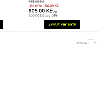
761,09 Kč
Ušetříte 156,09 Kč
605,00 Kč
/
pár
500,00 Kč
bez DPH
Zvolit variantu
strana
z 1