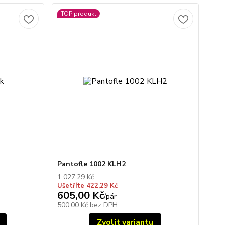
TOP produkt
Pantofle 1002 KLH2
1 027,29 Kč
Ušetříte 422,29 Kč
605,00 Kč
/
pár
500,00 Kč
bez DPH
Zvolit variantu