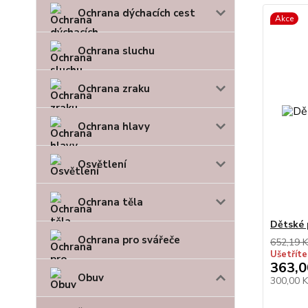
Ochrana dýchacích cest
Akce
Ochrana sluchu
Ochrana zraku
Ochrana hlavy
Osvětlení
Ochrana těla
Dětské 
Ochrana pro svářeče
652,19 K
Ušetříte
363,0
Obuv
300,00 