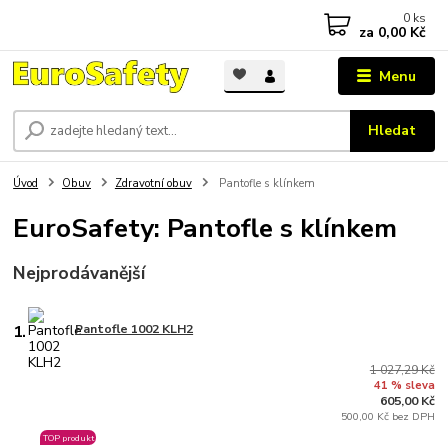
0
ks
za
0,00 Kč
Menu
Hledat
Úvod
Obuv
Zdravotní obuv
Pantofle s klínkem
EuroSafety: Pantofle s klínkem
Nejprodávanější
1.
Pantofle 1002 KLH2
1 027,29 Kč
41 % sleva
605,00 Kč
500,00 Kč bez DPH
TOP produkt