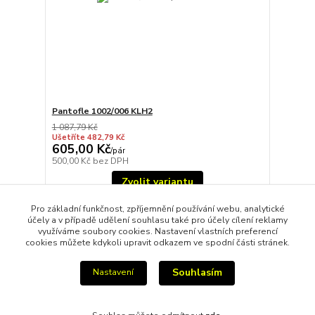
Pantofle 1002/006 KLH2
1 087,79 Kč
Ušetříte 482,79 Kč
605,00 Kč
/
pár
500,00 Kč
bez DPH
Zvolit variantu
Pro základní funkčnost, zpříjemnění používání webu, analytické
účely a v případě udělení souhlasu také pro účely cílení reklamy
strana
z 1
využíváme soubory cookies. Nastavení vlastních preferencí
cookies můžete kdykoli upravit odkazem ve spodní části stránek.
Souhlasím
Nastavení