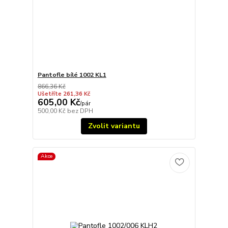
Pantofle bílé 1002 KL1
866,36 Kč
Ušetříte 261,36 Kč
605,00 Kč
/
pár
500,00 Kč
bez DPH
Zvolit variantu
Akce