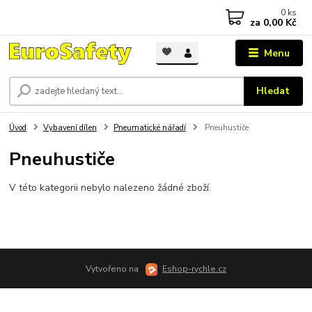
0
ks
za
0,00 Kč
Menu
Hledat
Úvod
Vybavení dílen
Pneumatické nářadí
Pneuhustiče
Pneuhustiče
V této kategorii nebylo nalezeno žádné zboží.
Vytvořeno na
Eshop-rychle.cz