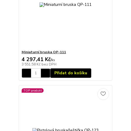
Miniaturní bruska QP-111
4 297,41 Kč
/
ks
3 551,58 Kč
bez DPH
Přidat do košíku
TOP produkt