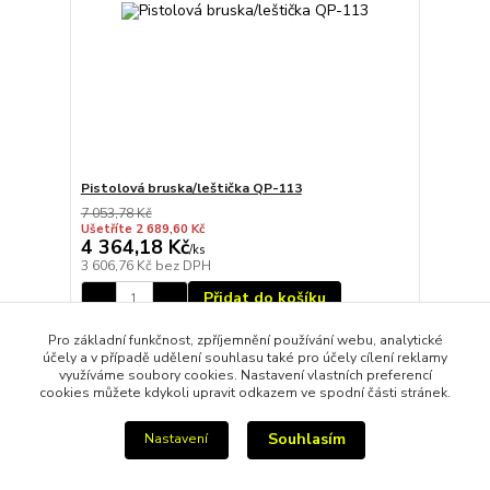
Pistolová bruska/leštička QP-113
7 053,78 Kč
Ušetříte 2 689,60 Kč
4 364,18 Kč
/
ks
3 606,76 Kč
bez DPH
Přidat do košíku
Pro základní funkčnost, zpříjemnění používání webu, analytické
účely a v případě udělení souhlasu také pro účely cílení reklamy
strana
z 1
využíváme soubory cookies. Nastavení vlastních preferencí
cookies můžete kdykoli upravit odkazem ve spodní části stránek.
Souhlasím
Nastavení