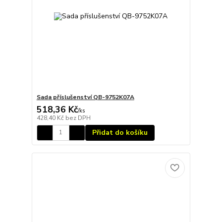
Sada příslušenství QB-9752K07A
518,36 Kč
/
ks
428,40 Kč
bez DPH
Přidat do košíku