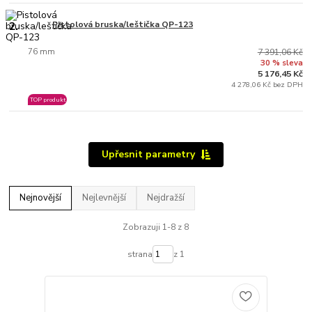
2.
Pistolová bruska/leštička QP-123
76 mm
7 391,06 Kč
30 % sleva
5 176,45 Kč
4 278,06 Kč bez DPH
TOP produkt
Upřesnit parametry
Nejnovější
Nejlevnější
Nejdražší
Zobrazuji 1-8 z 8
strana
z 1