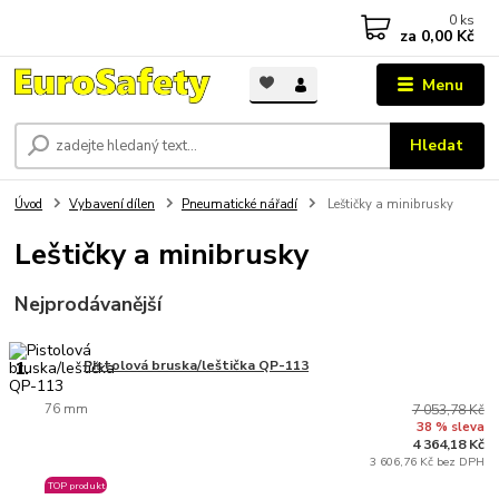
0
ks
za
0,00 Kč
Menu
Hledat
Úvod
Vybavení dílen
Pneumatické nářadí
Leštičky a minibrusky
Leštičky a minibrusky
Nejprodávanější
1.
Pistolová bruska/leštička QP-113
76 mm
7 053,78 Kč
38 % sleva
4 364,18 Kč
3 606,76 Kč bez DPH
TOP produkt