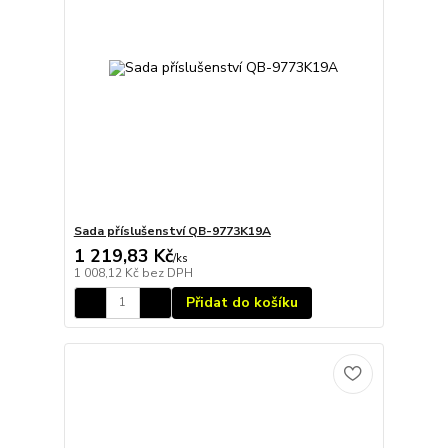
Sada příslušenství QB-9773K19A
1 219,83 Kč
/
ks
1 008,12 Kč
bez DPH
Přidat do košíku