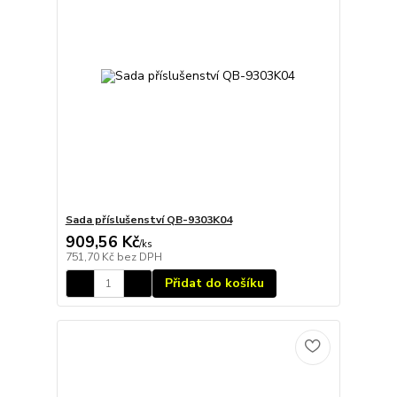
Sada příslušenství QB-9303K04
909,56 Kč
/
ks
751,70 Kč
bez DPH
Přidat do košíku