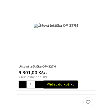
Úhlová leštička QP-327M
9 301,00 Kč
/
ks
7 686,78 Kč
bez DPH
Přidat do košíku