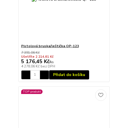
Pistolová bruska/leštička QP-123
7 391,06 Kč
Ušetříte 2 214,61 Kč
5 176,45 Kč
/
ks
4 278,06 Kč
bez DPH
Přidat do košíku
TOP produkt