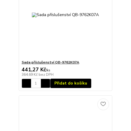
Sada příslušenství QB-9762K07A
441,27 Kč
/
ks
364,69 Kč
bez DPH
Přidat do košíku