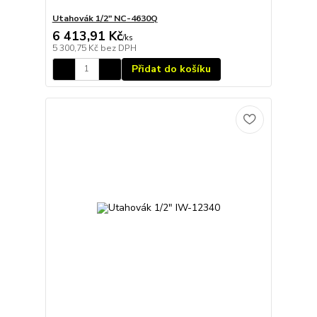
Utahovák 1/2" NC-4630Q
6 413,91 Kč
/
ks
5 300,75 Kč
bez DPH
Přidat do košíku