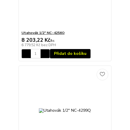
Utahovák 1/2" NC-4256Q
8 203,22 Kč
/
ks
6 779,52 Kč
bez DPH
Přidat do košíku