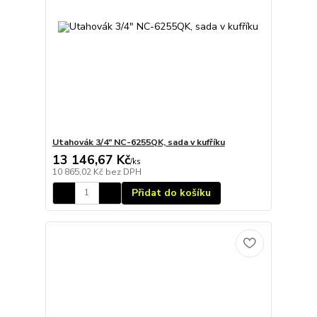
Utahovák 3/4" NC-6255QK, sada v kufříku
13 146,67 Kč
/
ks
10 865,02 Kč
bez DPH
Přidat do košíku