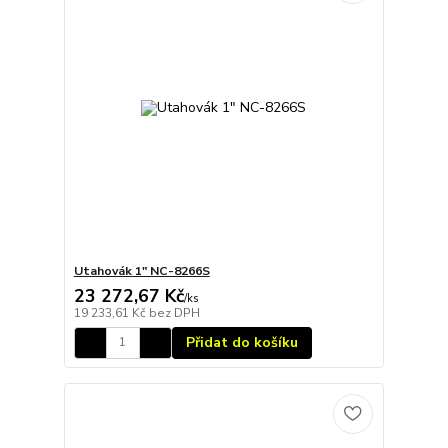
Utahovák 1" NC-8266S
23 272,67 Kč
/
ks
19 233,61 Kč
bez DPH
Přidat do košíku