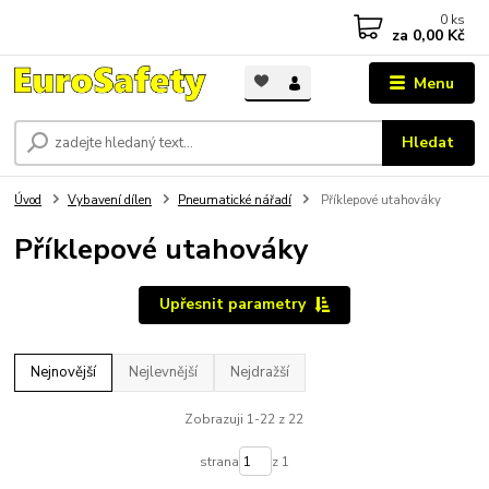
0
ks
za
0,00 Kč
Menu
Hledat
Úvod
Vybavení dílen
Pneumatické nářadí
Příklepové utahováky
Příklepové utahováky
Upřesnit parametry
Nejnovější
Nejlevnější
Nejdražší
Zobrazuji 1-22 z 22
strana
z 1