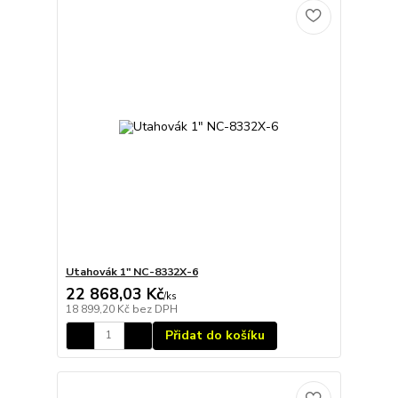
Utahovák 1" NC-8332X-6
22 868,03 Kč
/
ks
18 899,20 Kč
bez DPH
Přidat do košíku