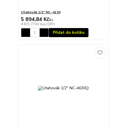
Utahovák 1/2" NC-4130
5 894,84 Kč
/
ks
4 871,77 Kč
bez DPH
Přidat do košíku