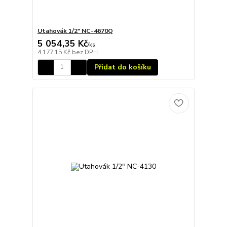
Utahovák 1/2" NC-4670Q
5 054,35 Kč
/
ks
4 177,15 Kč
bez DPH
Přidat do košíku