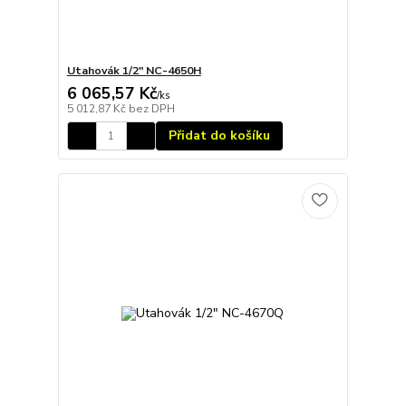
Utahovák 1/2" NC-4650H
6 065,57 Kč
/
ks
5 012,87 Kč
bez DPH
Přidat do košíku