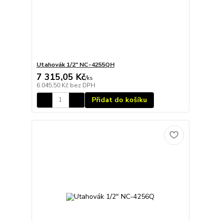
Utahovák 1/2" NC-4255QH
7 315,05 Kč
/
ks
6 045,50 Kč
bez DPH
Přidat do košíku