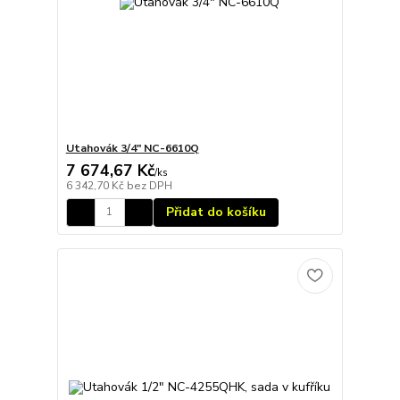
Utahovák 3/4" NC-6610Q
7 674,67 Kč
/
ks
6 342,70 Kč
bez DPH
Přidat do košíku