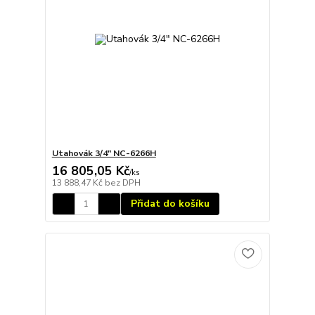
Utahovák 3/4" NC-6266H
16 805,05 Kč
/
ks
13 888,47 Kč
bez DPH
Přidat do košíku