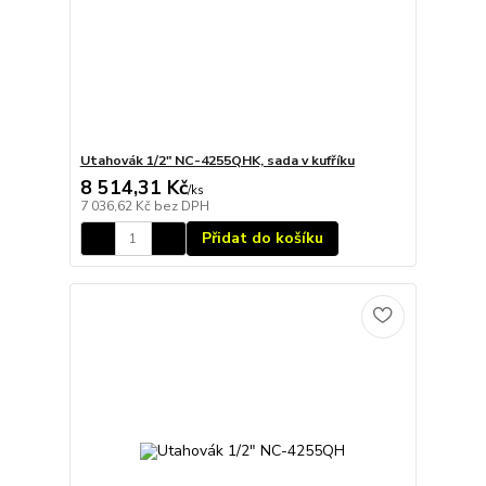
Utahovák 1/2" NC-4255QHK, sada v kufříku
8 514,31 Kč
/
ks
7 036,62 Kč
bez DPH
Přidat do košíku