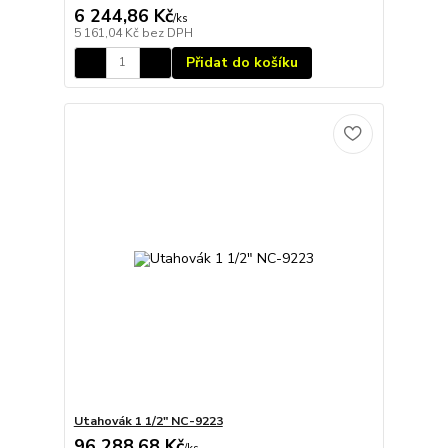
6 244,86 Kč
/
ks
5 161,04 Kč
bez DPH
Přidat do košíku
Utahovák 1 1/2" NC-9223
96 288,68 Kč