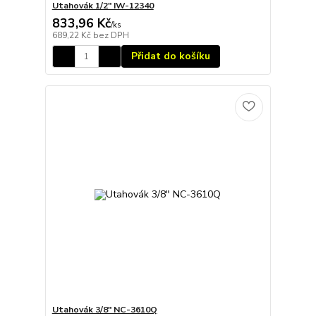
Utahovák 1/2" IW-12340
833,96 Kč
/
ks
689,22 Kč
bez DPH
Přidat do košíku
Utahovák 3/8" NC-3610Q