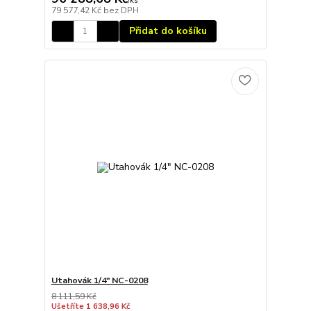
/
ks
79 577,42 Kč
bez DPH
Přidat do košíku
Utahovák 1/4" NC-0208
8 111,59 Kč
Ušetříte 1 638,96 Kč