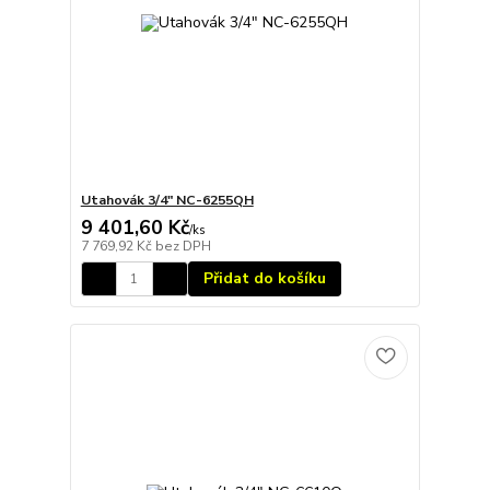
Utahovák 3/4" NC-6255QH
9 401,60 Kč
/
ks
7 769,92 Kč
bez DPH
Přidat do košíku