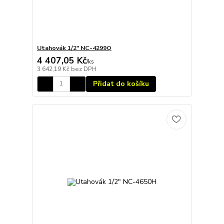
Utahovák 1/2" NC-4299Q
4 407,05 Kč
/
ks
3 642,19 Kč
bez DPH
Přidat do košíku