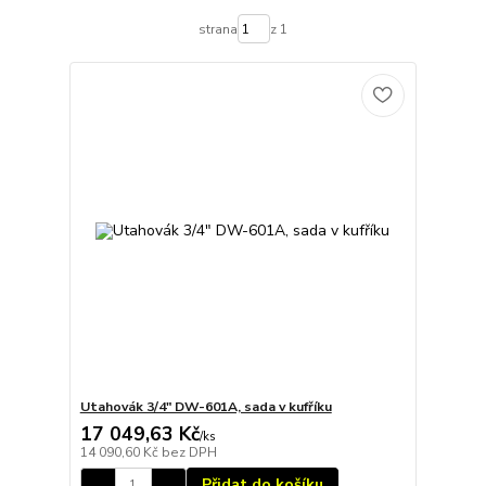
strana
z 1
Utahovák 3/4" DW-601A, sada v kufříku
17 049,63 Kč
/
ks
14 090,60 Kč
bez DPH
Přidat do košíku