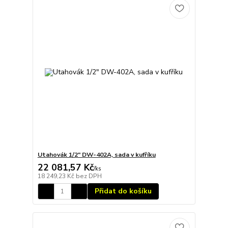
Utahovák 1/2" DW-402A, sada v kufříku
22 081,57 Kč
/
ks
18 249,23 Kč
bez DPH
Přidat do košíku