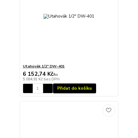
Utahovák 1/2" DW-401
6 152,74 Kč
/
ks
5 084,91 Kč
bez DPH
Přidat do košíku