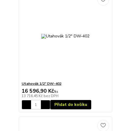
Utahovák 1/2" DW-402
16 596,90 Kč
/
ks
13 716,45 Kč
bez DPH
Přidat do košíku