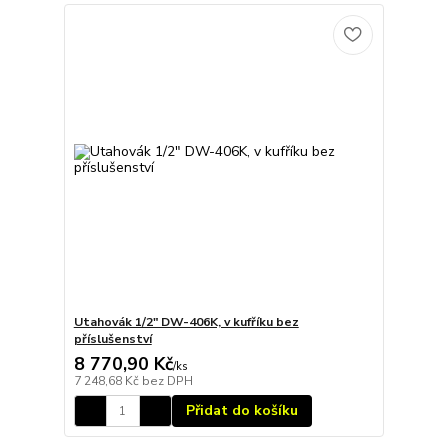
Utahovák 1/2" DW-406K, v kufříku bez
příslušenství
8 770,90 Kč
/
ks
7 248,68 Kč
bez DPH
Přidat do košíku