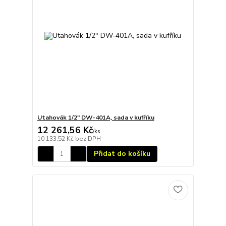
Utahovák 1/2" DW-401A, sada v kufříku
12 261,56 Kč
/
ks
10 133,52 Kč
bez DPH
Přidat do košíku