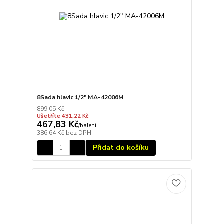
8Sada hlavic 1/2" MA-42006M
899,05 Kč
Ušetříte 431,22 Kč
467,83 Kč
/
balení
386,64 Kč
bez DPH
Přidat do košíku