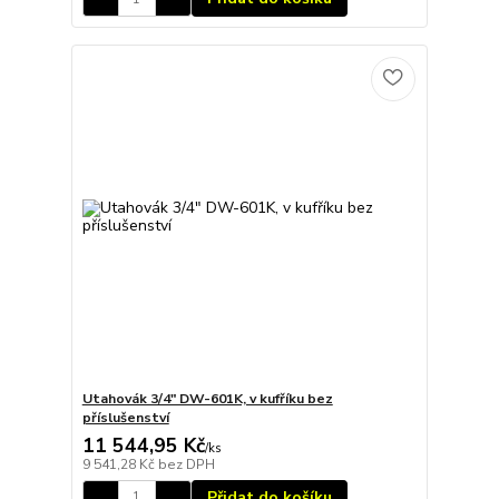
Utahovák 3/4" DW-601K, v kufříku bez
příslušenství
11 544,95 Kč
/
ks
9 541,28 Kč
bez DPH
Přidat do košíku