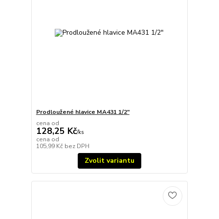
Prodloužené hlavice MA431 1/2"
cena od
128,25 Kč
/
ks
cena od
105,99 Kč
bez DPH
Zvolit variantu