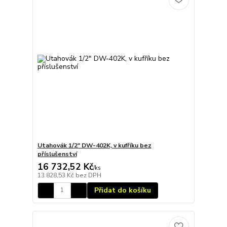
Utahovák 1/2" DW-402K, v kufříku bez
příslušenství
16 732,52 Kč
/
ks
13 828,53 Kč
bez DPH
Přidat do košíku