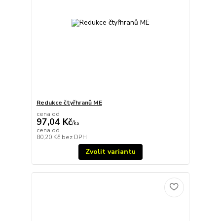
Redukce čtyřhranů ME
cena od
97,04 Kč
/
ks
cena od
80,20 Kč
bez DPH
Zvolit variantu