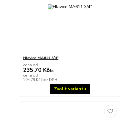
Hlavice MA611 3/4"
cena od
235,70 Kč
/
ks
cena od
194,79 Kč
bez DPH
Zvolit variantu