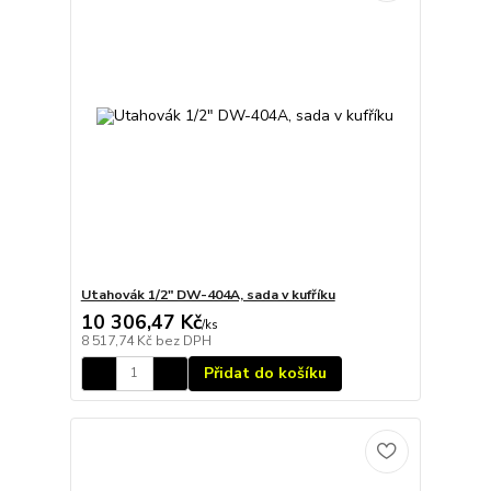
Utahovák 1/2" DW-404A, sada v kufříku
10 306,47 Kč
/
ks
8 517,74 Kč
bez DPH
Přidat do košíku