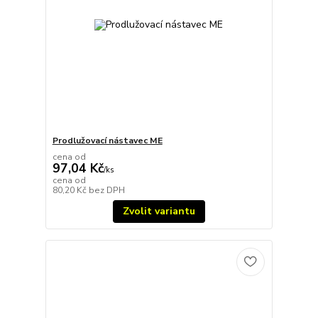
Prodlužovací nástavec ME
cena od
97,04 Kč
/
ks
cena od
80,20 Kč
bez DPH
Zvolit variantu