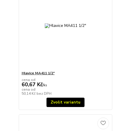
Hlavice MA411 1/2"
cena od
60,67 Kč
/
ks
cena od
50,14 Kč
bez DPH
Zvolit variantu