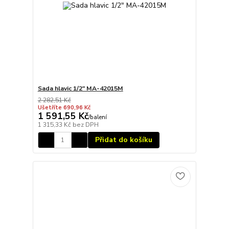
Sada hlavic 1/2" MA-42015M
2 282,51 Kč
Ušetříte 690,96 Kč
1 591,55 Kč
/
balení
1 315,33 Kč
bez DPH
Přidat do košíku