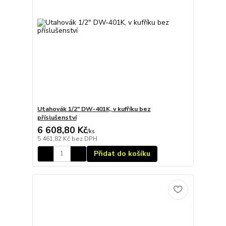
Utahovák 1/2" DW-401K, v kufříku bez
příslušenství
6 608,80 Kč
/
ks
5 461,82 Kč
bez DPH
Přidat do košíku