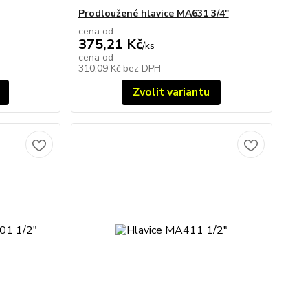
Prodloužené hlavice MA631 3/4"
cena od
375,21 Kč
/
ks
cena od
310,09 Kč
bez DPH
Zvolit variantu