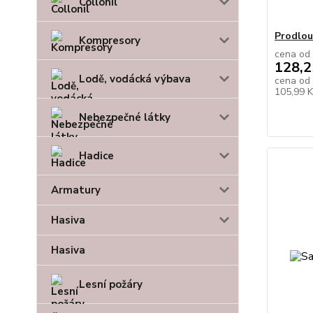
Collonil
Prodlou
Kompresory
cena od
128,2
Lodě, vodácká výbava
cena od
105,99 
Nebezpečné látky
Hadice
Armatury
Hasiva
Hasiva
Lesní požáry