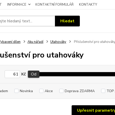
T
INFORMACE
KONTAKTNÍ FORMULÁŘ
KONTAKTY
Hledat
ybavení dílen
Aku nářadí
Utahováky
Příslušenství pro utahovák
lušenství pro utahováky
Kč
Od
adem
Novinka
Akce
Doprava ZDARMA
TOP 
Upřesnit parametr