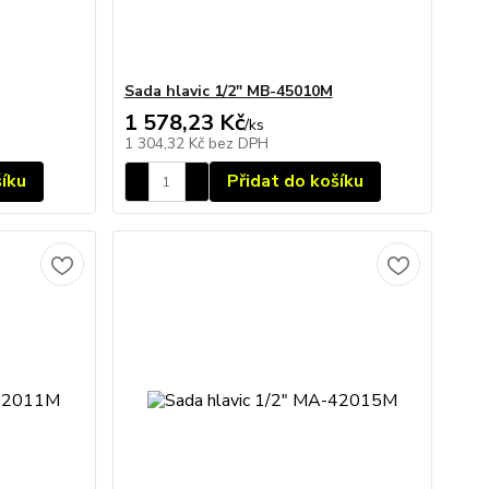
Sada hlavic 1/2" MB-45010M
1 578,23 Kč
/
ks
1 304,32 Kč
bez DPH
šíku
Přidat do košíku