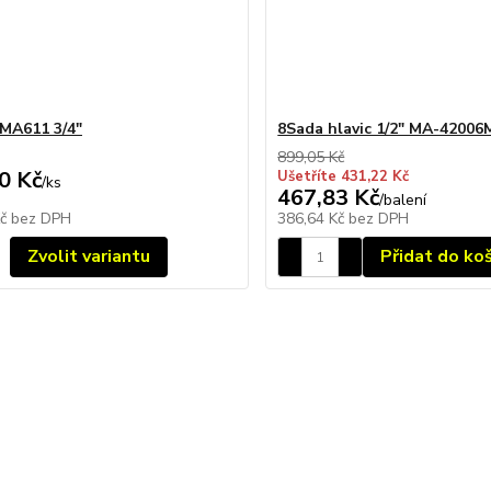
 MA611 3/4"
8Sada hlavic 1/2" MA-42006
899,05 Kč
0 Kč
Ušetříte 431,22 Kč
/
ks
467,83 Kč
/
balení
Kč
bez DPH
386,64 Kč
bez DPH
Zvolit variantu
Přidat do ko