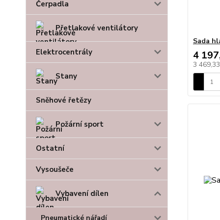
Čerpadla
Přetlakové ventilátory
Sada hl
Elektrocentrály
4 197
3 469,3
Stany
Sněhové řetězy
Požární sport
Ostatní
Vysoušeče
Vybavení dílen
Pneumatické nářadí