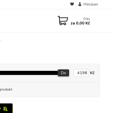
Přihlášení
0
ks
za
0,00 Kč
y
Do
Kč
produkt
y