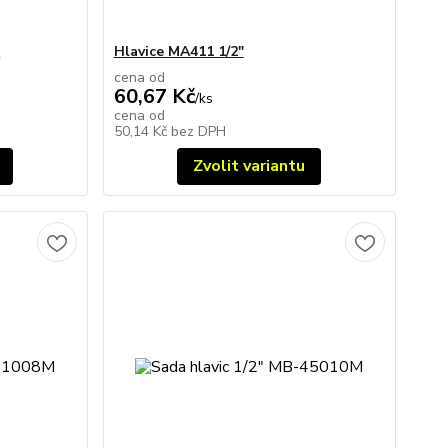
"
Hlavice MA411 1/2"
cena od
60,67 Kč
/
ks
cena od
50,14 Kč
bez DPH
Zvolit variantu