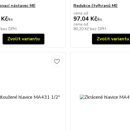
ovací nástavec ME
Redukce čtyřhranů ME
cena od
 Kč
97,04 Kč
/
ks
/
ks
cena od
č
bez DPH
80,20 Kč
bez DPH
Zvolit variantu
Zvolit variantu