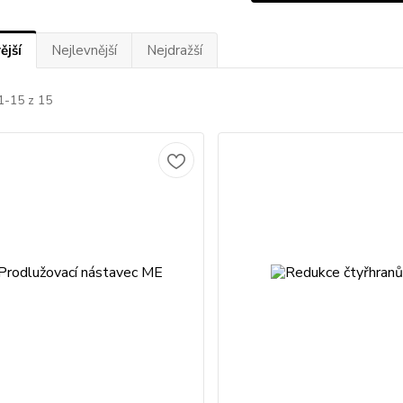
ější
Nejlevnější
Nejdražší
1-15 z 15