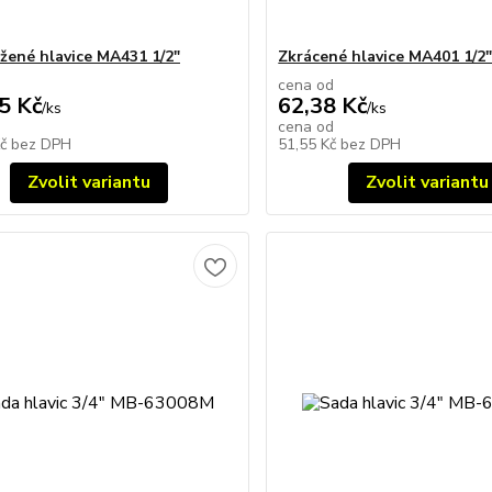
žené hlavice MA431 1/2"
Zkrácené hlavice MA401 1/2
cena od
5 Kč
62,38 Kč
/
ks
/
ks
cena od
Kč
bez DPH
51,55 Kč
bez DPH
Zvolit variantu
Zvolit variantu