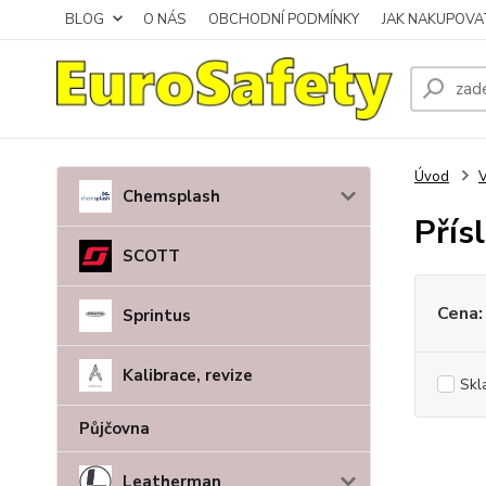
BLOG
O NÁS
OBCHODNÍ PODMÍNKY
JAK NAKUPOVA
Úvod
V
Chemsplash
Přís
SCOTT
Cena:
Sprintus
Kalibrace, revize
Skl
Půjčovna
Leatherman