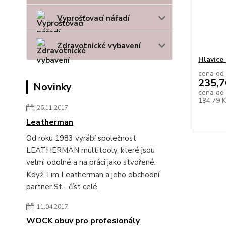
Vyprošťovací nářadí
Zdravotnické vybavení
Hlavice
cena od
235,7
Novinky
cena od
194,79 
26.11.2017
Leatherman
Od roku 1983 vyrábí společnost
LEATHERMAN multitooly, které jsou
velmi odolné a na práci jako stvořené.
Když Tim Leatherman a jeho obchodní
partner St...
číst celé
11.04.2017
WOCK obuv pro profesionály