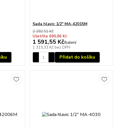
Sada hlavic 1/2" MA-42015M
2 282,51 Kč
Ušetříte 690,96 Kč
1 591,55 Kč
/
balení
1 315,33 Kč
bez DPH
šíku
Přidat do košíku