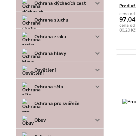
Ochrana dýchacích cest
Prodluž
cena od
97,04
Ochrana sluchu
cena od
80,20 K
Ochrana zraku
Ochrana hlavy
Osvětlení
Ochrana těla
Ochrana pro svářeče
Obuv