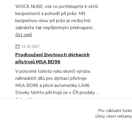
WOCK NUBE, vše co potřebujete k větší
bezpečnosti a pohodlí při práci. Mít
bezpečnou obuv při práci je nezbytné,
zabráníte tak nepříjemným překvapení...
číst celé
21.03.2017
Prodloužení životnosti dýchacích
přístrojů MSA BD96
V polovině tohoto roku skončí výroba
náhradních dílů pro dýchací přístroje
MSA BD96 a plicní automatiky LA96.
Stovky těchto přístrojů se v ČR prodaly ...
číst celé
Pro základní funk
Zobrazit všechny novinky
účely cílení reklam