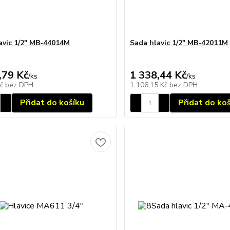
avic 1/2" MB-44014M
Sada hlavic 1/2" MB-42011M
,79 Kč
1 338,44 Kč
/
ks
/
ks
Kč
bez DPH
1 106,15 Kč
bez DPH
Přidat do košíku
Přidat do ko