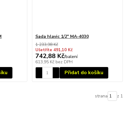
M
Sada hlavic 1/2" MA-4030
1 233,98 Kč
Ušetříte 491,10 Kč
742,88 Kč
/
balení
613,95 Kč
bez DPH
šíku
Přidat do košíku
strana
z 1