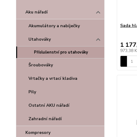
Aku nářadí
Sada hl
Akumulátory a nabíječky
Utahováky
1 177
973,38 
Příslušenství pro utahováky
Šroubováky
Vrtačky a vrtací kladiva
Pily
Ostatní AKU nářadí
Zahradní nářadí
Kompresory