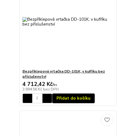
Bezpříklepová vrtačka DD-101K, v kufříku bez
příslušenství
4 712,42 Kč
/
ks
3 894,56 Kč
bez DPH
Přidat do košíku