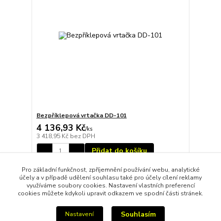
Bezpříklepová vrtačka DD-101
4 136,93 Kč
/
ks
3 418,95 Kč
bez DPH
Přidat do košíku
Pro základní funkčnost, zpříjemnění používání webu, analytické
účely a v případě udělení souhlasu také pro účely cílení reklamy
strana
z 1
využíváme soubory cookies. Nastavení vlastních preferencí
cookies můžete kdykoli upravit odkazem ve spodní části stránek.
Souhlasím
Nastavení