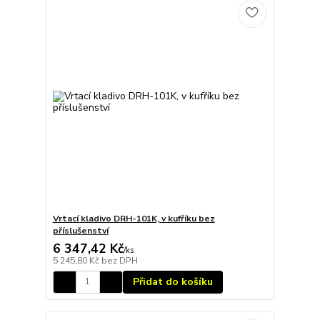
Vrtací kladivo DRH-101K, v kufříku bez
příslušenství
6 347,42 Kč
/
ks
5 245,80 Kč
bez DPH
Přidat do košíku