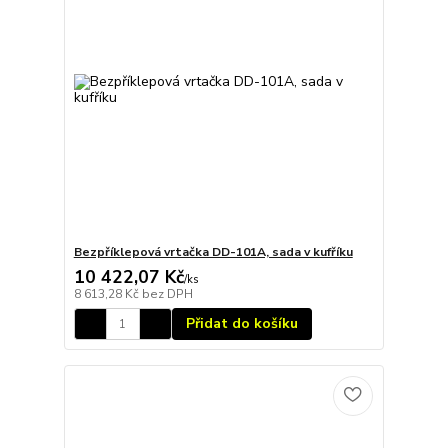
Bezpříklepová vrtačka DD-101A, sada v kufříku
10 422,07 Kč
/
ks
8 613,28 Kč
bez DPH
Přidat do košíku