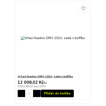
Vrtací kladivo DRH-101A, sada v kufříku
12 008,02 Kč
/
ks
9 923,98 Kč
bez DPH
Přidat do košíku