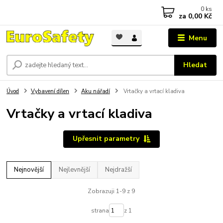
0
ks
za
0,00 Kč
Menu
Hledat
Úvod
Vybavení dílen
Aku nářadí
Vrtačky a vrtací kladiva
Vrtačky a vrtací kladiva
Upřesnit parametry
Nejnovější
Nejlevnější
Nejdražší
Zobrazuji 1-9 z 9
strana
z 1