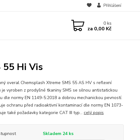
Přihlášení
0
ks
za
0,00 Kč
55 Hi Vis
ný overal Chemsplash Xtreme SMS 55 AS HV s reflexní
 je vyroben z prodyšné tkaniny SMS se silnou antistatickou
u dle normy EN 1149-5:2018 a dobrou mechanickou pevností.
uje ochranu před radioaktivní kontaminací dle normy EN 1073-
uje také požadavky kategorie CAT III typ...
celý popis
tupnost
Skladem 24 ks