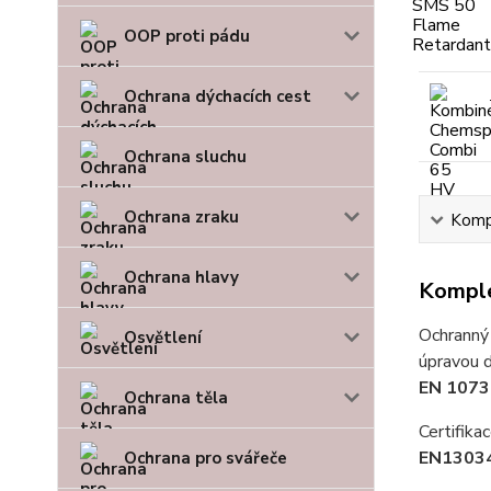
OOP proti pádu
Ochrana dýchacích cest
Ochrana sluchu
Ochrana zraku
Kompl
Ochrana hlavy
Komple
Ochranný
Osvětlení
úpravou 
EN 1073
Ochrana těla
Certifika
EN13034
Ochrana pro svářeče