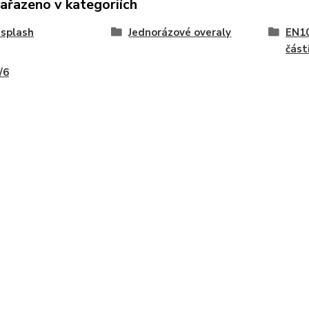
zařazeno v kategoriích
splash
Jednorázové overaly
EN10
část
/6