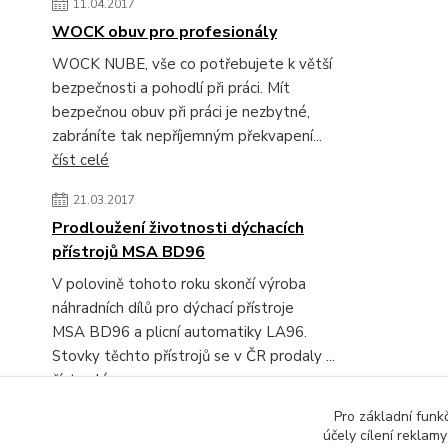
11.04.2017
WOCK obuv pro profesionály
WOCK NUBE, vše co potřebujete k větší
bezpečnosti a pohodlí při práci. Mít
bezpečnou obuv při práci je nezbytné,
zabráníte tak nepříjemným překvapení...
číst celé
21.03.2017
Prodloužení životnosti dýchacích
přístrojů MSA BD96
V polovině tohoto roku skončí výroba
náhradních dílů pro dýchací přístroje
MSA BD96 a plicní automatiky LA96.
Stovky těchto přístrojů se v ČR prodaly ...
číst celé
Pro základní funk
Zobrazit všechny novinky
účely cílení reklam