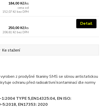
184,00 Kč
/
ks
cena od
152,07 Kč
bez DPH
Detail
250,00 Kč
/
ks
206,61 Kč
bez DPH
Ke stažení
yroben z prodyšné tkaniny SMS se silnou antistatickou
ytuje ochranu před radioaktivní kontaminací dle normy
2-1:2004 TYPE 5,EN14325:04, EN ISO:
-5:2018, EN17353: 2020