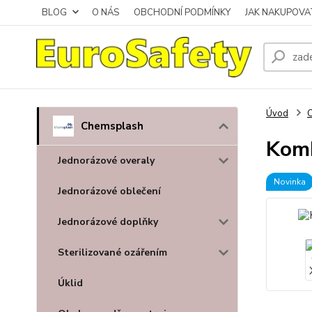
BLOG
O NÁS
OBCHODNÍ PODMÍNKY
JAK NAKUPOVA
Úvod
Chemsplash
Komb
Jednorázové overaly
Novinka
Jednorázové oblečení
Jednorázové doplňky
Sterilizované ozářením
Úklid