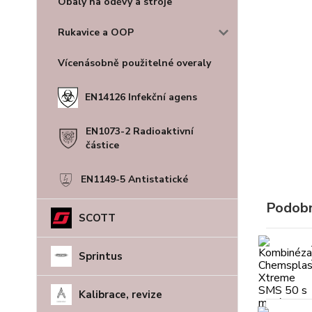
Obaly na oděvy a stroje
Rukavice a OOP
Vícenásobně použitelné overaly
EN14126 Infekční agens
EN1073-2 Radioaktivní
částice
EN1149-5 Antistatické
Podobn
SCOTT
Sprintus
Kalibrace, revize