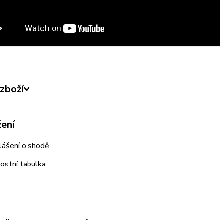
zboží
žení
lášení o shodě
ostní tabulka