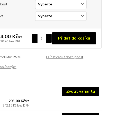
ikost
va
4,00 Kč
/
ks
Přidat do košíku
,30 Kč
bez DPH
roduktu:
2526
Hlídat cenu / dostupnost
oblíbených
Zvolit variantu
293,00 Kč
/
ks
242,15 Kč
bez DPH