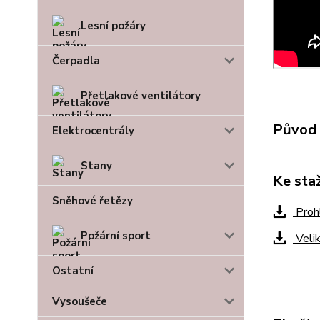
Lesní požáry
Čerpadla
Přetlakové ventilátory
Původ 
Elektrocentrály
Stany
Ke sta
Sněhové řetězy
Proh
Požární sport
Velik
Ostatní
Vysoušeče