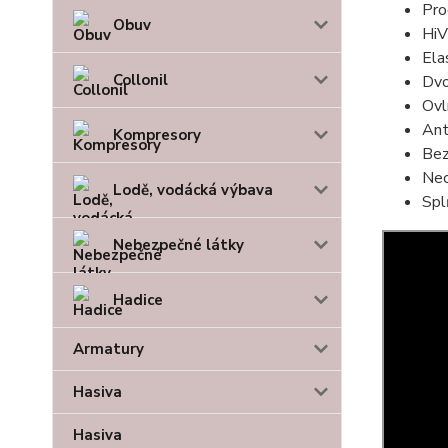
Pro
Obuv
HiV
Ela
Collonil
Dvo
Ovl
Ant
Kompresory
Bez
Neo
Lodě, vodácká výbava
Spl
Nebezpečné látky
Hadice
Armatury
Hasiva
Hasiva