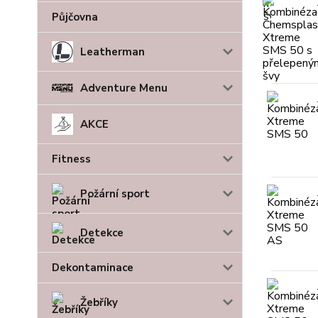
Půjčovna
Leatherman
Adventure Menu
AKCE
Fitness
Požární sport
Detekce
Dekontaminace
Žebříky