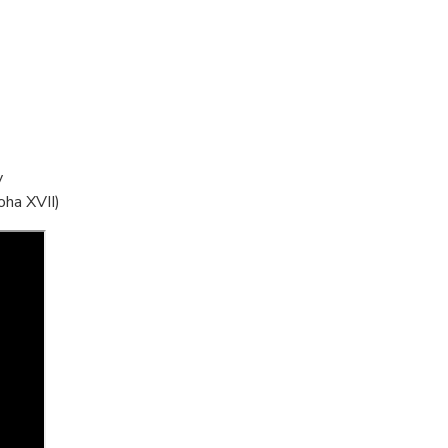
y
ha XVII)