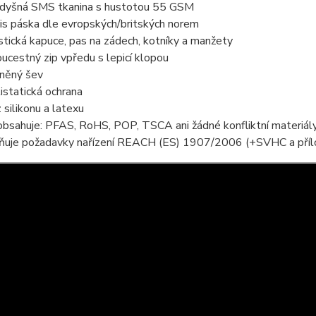
dyšná SMS tkanina s hustotou 55 GSM
is páska dle evropských/britských norem
stická kapuce, pas na zádech, kotníky a manžety
ucestný zip vpředu s lepicí klopou
něný šev
istatická ochrana
 silikonu a latexu
bsahuje: PFAS, RoHS, POP, TSCA ani žádné konfliktní materiál
ňuje požadavky nařízení REACH (ES) 1907/2006 (+SVHC a přílo