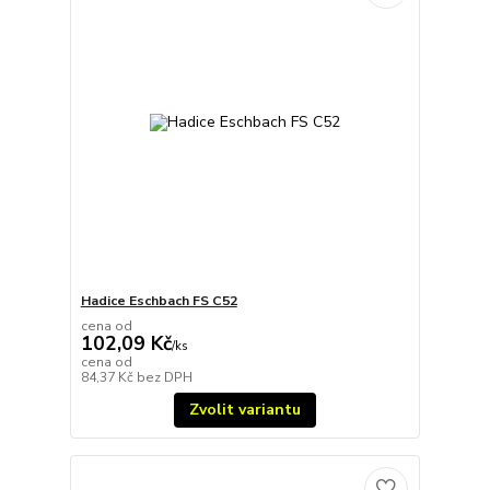
Hadice Eschbach FS C52
cena od
102,09 Kč
/
ks
cena od
84,37 Kč
bez DPH
Zvolit variantu