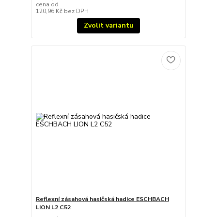
cena od
120,96 Kč
bez DPH
Zvolit variantu
Reflexní zásahová hasičská hadice ESCHBACH
LION L2 C52