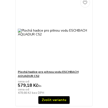
Plochá hadice pro pitnou vodu ESCHBACH
AQUADUR C52
cena od
579,18 Kč
/
ks
cena od
478,66 Kč
bez DPH
Zvolit variantu