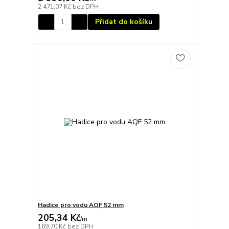
2 471,07 Kč
bez DPH
Přidat do košíku
Hadice pro vodu AQF 52 mm
205,34 Kč
/
m
169,70 Kč
bez DPH