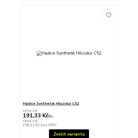
Hadice Synthetik Hilcodur C52
cena od
191,33 Kč
/
ks
cena od
158,12 Kč
bez DPH
Zvolit variantu