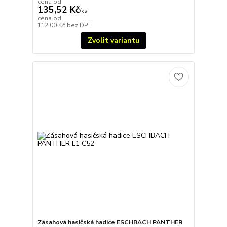
cena od
135,52 Kč
/
ks
cena od
112,00 Kč
bez DPH
Zvolit variantu
Zásahová hasičská hadice ESCHBACH PANTHER