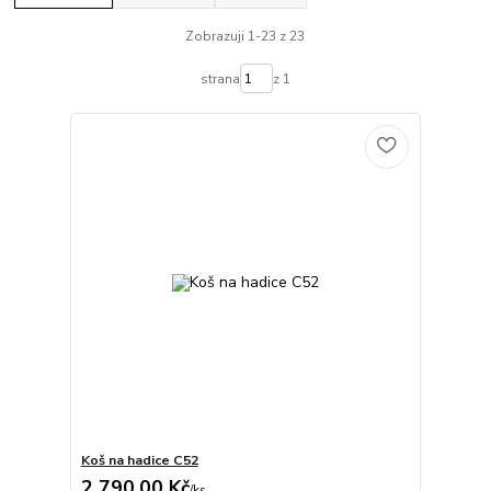
Zobrazuji 1-23 z 23
strana
z 1
Koš na hadice C52
2 790,00 Kč
/
ks