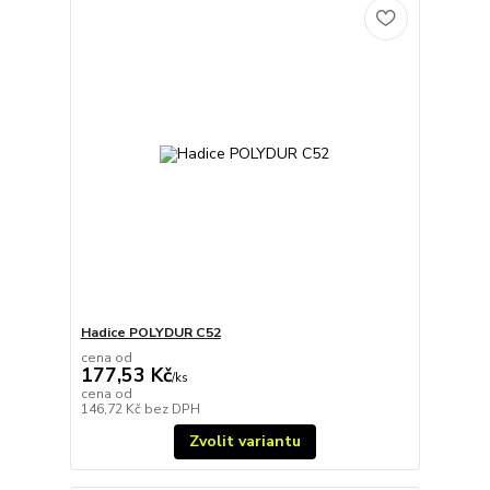
Hadice POLYDUR C52
cena od
177,53 Kč
/
ks
cena od
146,72 Kč
bez DPH
Zvolit variantu