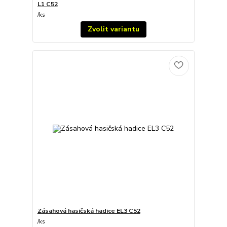
L1 C52
/
ks
Zvolit variantu
Zásahová hasičská hadice EL3 C52
/
ks