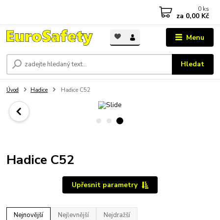
0
ks
za
0,00 Kč
Menu
Hledat
Úvod
Hadice
Hadice C52
Hadice C52
Upřesnit parametry
Nejnovější
Nejlevnější
Nejdražší