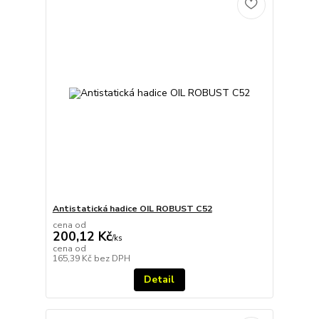
Antistatická hadice OIL ROBUST C52
cena od
200,12 Kč
/
ks
cena od
165,39 Kč
bez DPH
Detail