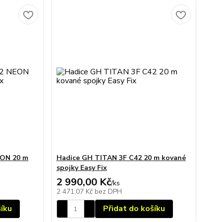
EON 20 m
Hadice GH TITAN 3F C42 20 m kované
spojky Easy Fix
2 990,00 Kč
/
ks
2 471,07 Kč
bez DPH
šíku
Přidat do košíku