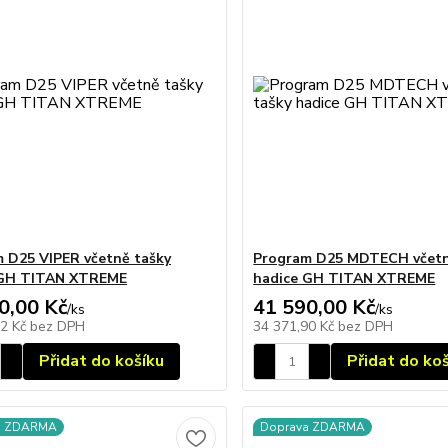
 D25 VIPER včetně tašky
Program D25 MDTECH včetn
 GH TITAN XTREME
hadice GH TITAN XTREME
0,00 Kč
41 590,00 Kč
/
ks
/
ks
22 Kč
bez DPH
34 371,90 Kč
bez DPH
Přidat do košíku
Přidat do ko
a ZDARMA
Doprava ZDARMA