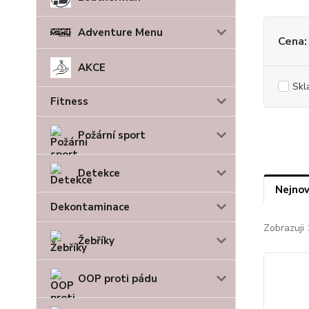
Adventure Menu
Cena:
AKCE
Skl
Fitness
Požární sport
Detekce
Nejnov
Dekontaminace
Zobrazuji 
Žebříky
OOP proti pádu