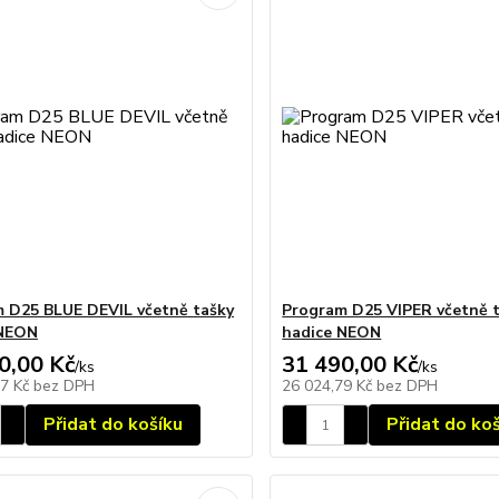
 D25 BLUE DEVIL včetně tašky
Program D25 VIPER včetně 
 NEON
hadice NEON
0,00 Kč
31 490,00 Kč
/
ks
/
ks
47 Kč
bez DPH
26 024,79 Kč
bez DPH
Přidat do košíku
Přidat do ko