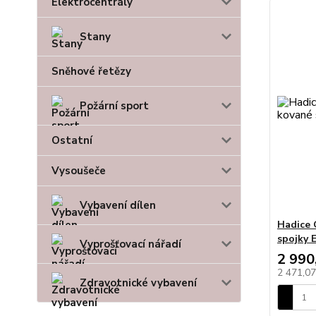
Elektrocentrály
Stany
Sněhové řetězy
Požární sport
Ostatní
Vysoušeče
Vybavení dílen
Hadice 
spojky E
Vyprošťovací nářadí
2 990
2 471,0
Zdravotnické vybavení