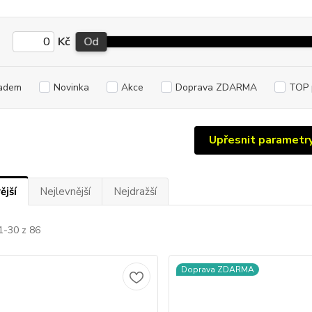
Kč
Od
adem
Novinka
Akce
Doprava ZDARMA
TOP 
Upřesnit parametr
ější
Nejlevnější
Nejdražší
1-30 z 86
Doprava ZDARMA