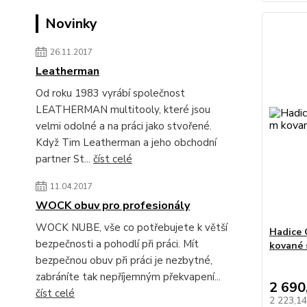
Novinky
26.11.2017
Leatherman
Od roku 1983 vyrábí společnost
LEATHERMAN multitooly, které jsou
velmi odolné a na práci jako stvořené.
Když Tim Leatherman a jeho obchodní
partner St...
číst celé
11.04.2017
WOCK obuv pro profesionály
WOCK NUBE, vše co potřebujete k větší
Hadice 
bezpečnosti a pohodlí při práci. Mít
kované 
bezpečnou obuv při práci je nezbytné,
zabráníte tak nepříjemným překvapení...
2 690
číst celé
2 223,1