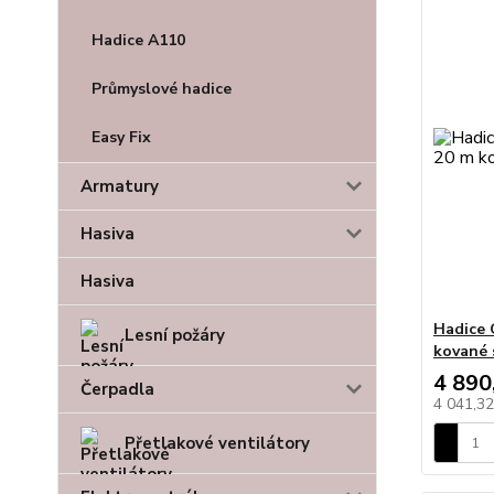
Hadice A110
Průmyslové hadice
Easy Fix
Armatury
Hasiva
Hasiva
Hadice 
Lesní požáry
kované 
4 890
Čerpadla
4 041,3
Přetlakové ventilátory