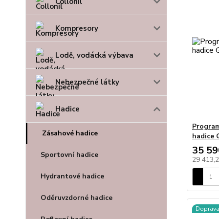
Collonil
Kompresory
Lodě, vodácká výbava
Nebezpečné látky
Hadice
Program
Zásahové hadice
hadice
35 59
Sportovní hadice
29 413,
Hydrantové hadice
Oděruvzdorné hadice
Doprav