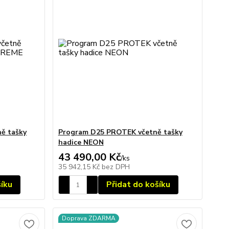
ě tašky
Program D25 PROTEK včetně tašky
hadice NEON
43 490,00 Kč
/
ks
35 942,15 Kč
bez DPH
šíku
Přidat do košíku
Doprava ZDARMA