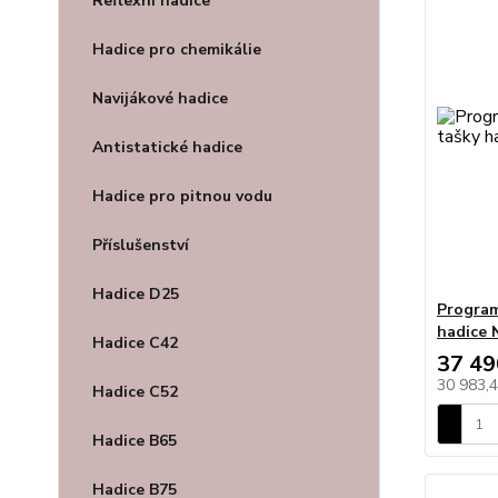
Reflexní hadice
Hadice pro chemikálie
Navijákové hadice
Antistatické hadice
Hadice pro pitnou vodu
Příslušenství
Hadice D25
Program
hadice
Hadice C42
37 49
30 983,
Hadice C52
Hadice B65
Hadice B75