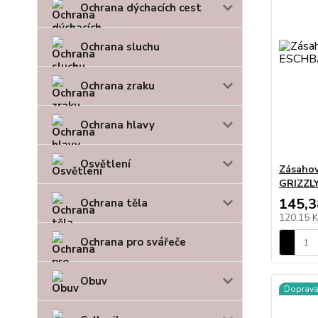
Ochrana dýchacích cest
Ochrana sluchu
Ochrana zraku
Ochrana hlavy
Osvětlení
Zásahov
GRIZZL
145,3
Ochrana těla
120,15 
Ochrana pro svářeče
Obuv
Doprav