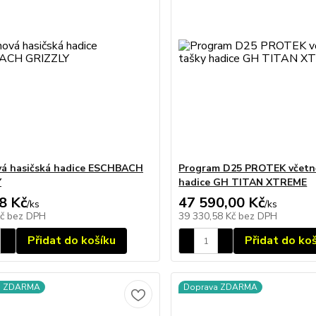
á hasičská hadice ESCHBACH
Program D25 PROTEK včetn
Y
hadice GH TITAN XTREME
8 Kč
47 590,00 Kč
/
ks
/
ks
Kč
bez DPH
39 330,58 Kč
bez DPH
Přidat do košíku
Přidat do ko
a ZDARMA
Doprava ZDARMA