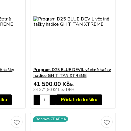
ě tašky
Program D25 BLUE DEVIL včetně tašky
hadice GH TITAN XTREME
41 590,00 Kč
/
ks
34 371,90 Kč
bez DPH
šíku
Přidat do košíku
Doprava ZDARMA