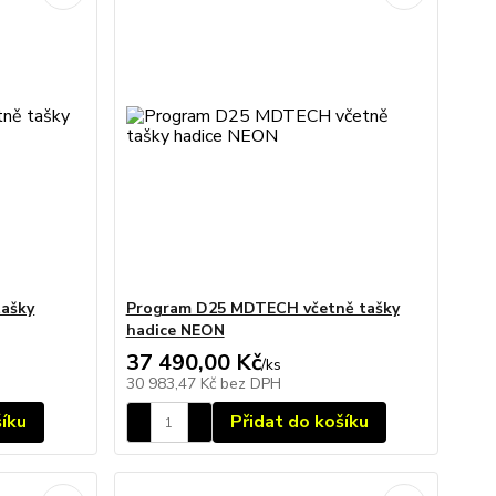
tašky
Program D25 MDTECH včetně tašky
hadice NEON
37 490,00 Kč
/
ks
30 983,47 Kč
bez DPH
šíku
Přidat do košíku