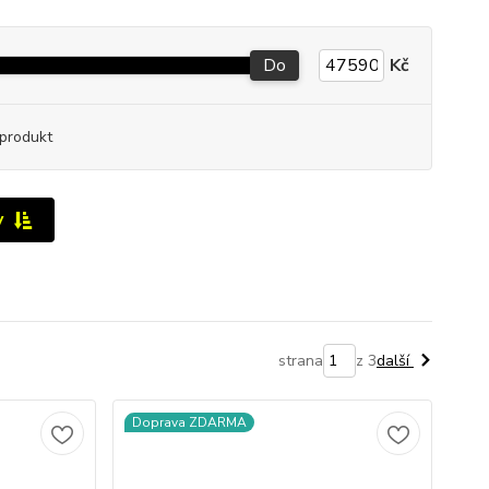
Do
Kč
produkt
y
strana
z 3
další
Doprava ZDARMA