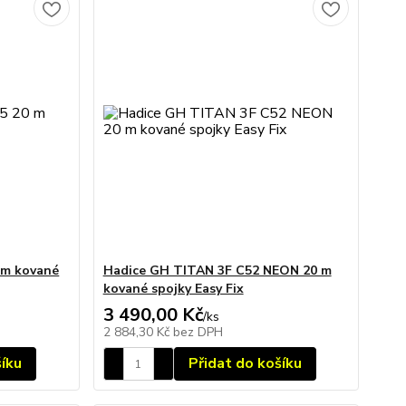
 m kované
Hadice GH TITAN 3F C52 NEON 20 m
kované spojky Easy Fix
3 490,00 Kč
/
ks
2 884,30 Kč
bez DPH
šíku
Přidat do košíku