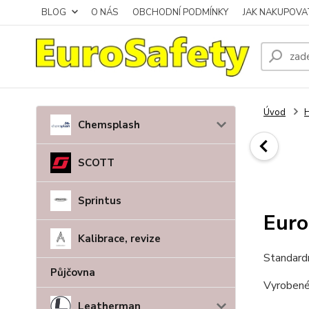
BLOG
O NÁS
OBCHODNÍ PODMÍNKY
JAK NAKUPOVA
Úvod
H
Chemsplash
SCOTT
Sprintus
Euro
Kalibrace, revize
Standardn
Půjčovna
Vyrobené
Leatherman