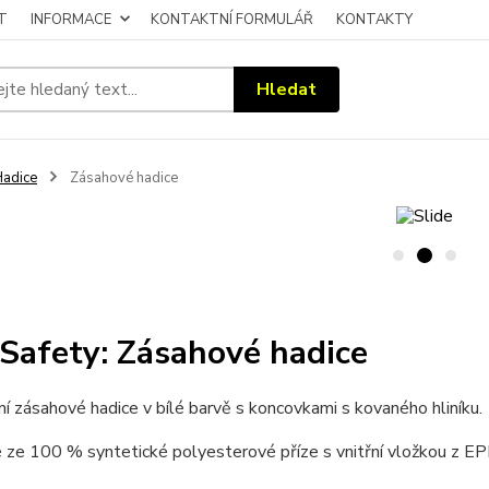
T
INFORMACE
KONTAKTNÍ FORMULÁŘ
KONTAKTY
Hledat
adice
Zásahové hadice
Safety: Zásahové hadice
í zásahové hadice v bílé barvě s koncovkami s kovaného hliníku.
 ze 100 % syntetické polyesterové příze s vnitřní vložkou z E