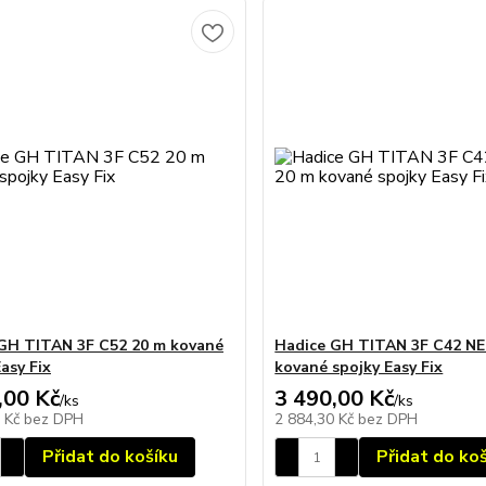
GH TITAN 3F C52 20 m kované
Hadice GH TITAN 3F C42 N
asy Fix
kované spojky Easy Fix
,00 Kč
3 490,00 Kč
/
ks
/
ks
7 Kč
bez DPH
2 884,30 Kč
bez DPH
Přidat do košíku
Přidat do ko