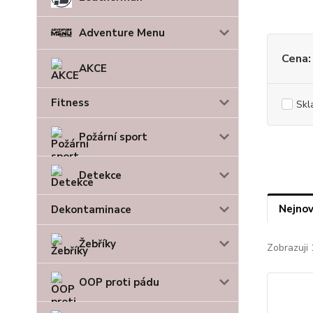
Adventure Menu
Cena:
AKCE
Fitness
Skl
Požární sport
Detekce
Nejnov
Dekontaminace
Žebříky
Zobrazuji 
OOP proti pádu