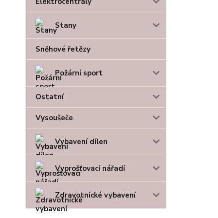
Elektrocentrály
Stany
Sněhové řetězy
Požární sport
Ostatní
Vysoušeče
Vybavení dílen
Vyprošťovací nářadí
Zdravotnické vybavení