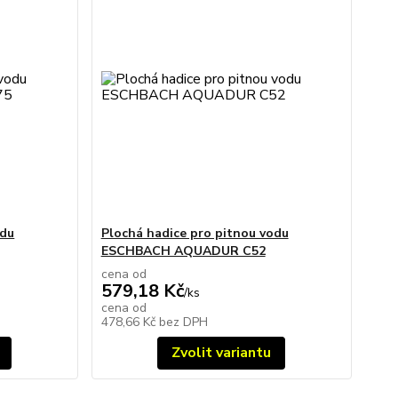
odu
Plochá hadice pro pitnou vodu
ESCHBACH AQUADUR C52
cena od
579,18 Kč
/
ks
cena od
478,66 Kč
bez DPH
Zvolit variantu