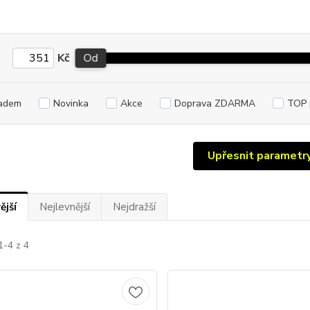
Kč
Od
adem
Novinka
Akce
Doprava ZDARMA
TOP 
Upřesnit parametr
ější
Nejlevnější
Nejdražší
1-4 z 4