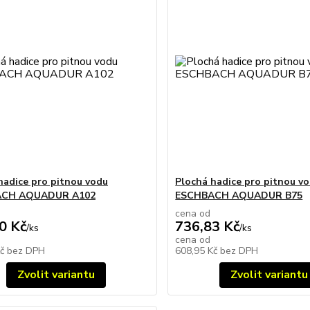
hadice pro pitnou vodu
Plochá hadice pro pitnou v
ACH AQUADUR A102
ESCHBACH AQUADUR B75
cena od
0 Kč
736,83 Kč
/
ks
/
ks
cena od
Kč
bez DPH
608,95 Kč
bez DPH
Zvolit variantu
Zvolit variantu