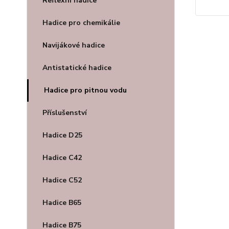
Reflexní hadice
Hadice pro chemikálie
Navijákové hadice
Antistatické hadice
Hadice pro pitnou vodu
Příslušenství
Hadice D25
Hadice C42
Hadice C52
Hadice B65
Hadice B75