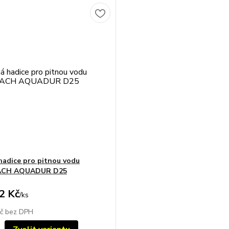
hadice pro pitnou vodu
ACH AQUADUR D25
2 Kč
/
ks
Kč
bez DPH