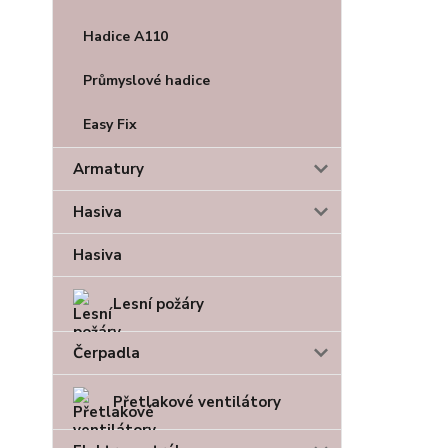
Hadice A110
Průmyslové hadice
Easy Fix
Armatury
Hasiva
Hasiva
Lesní požáry
Čerpadla
Přetlakové ventilátory