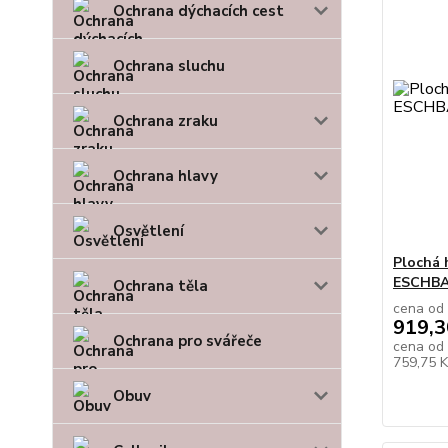
Ochrana dýchacích cest
Ochrana sluchu
Ochrana zraku
Ochrana hlavy
Osvětlení
Plochá 
ESCHB
Ochrana těla
cena od
919,3
Ochrana pro svářeče
cena od
759,75 
Obuv