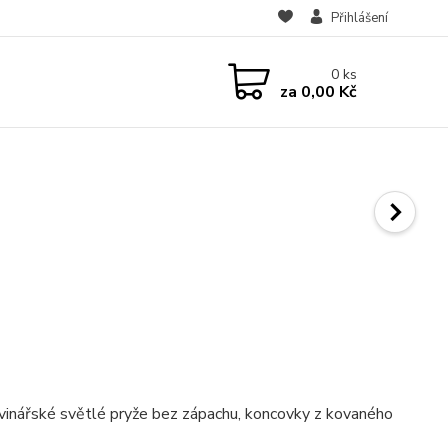
Přihlášení
0
ks
za
0,00 Kč
avinářské světlé pryže bez zápachu, koncovky z kovaného