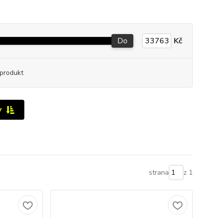
Do
Kč
produkt
y
strana
z 1