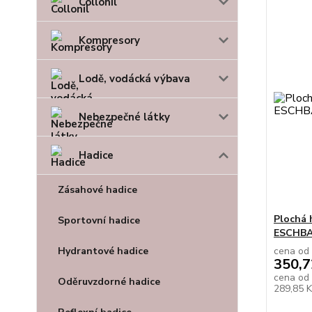
Collonil
Kompresory
Lodě, vodácká výbava
Nebezpečné látky
Hadice
Zásahové hadice
Plochá 
Sportovní hadice
ESCHB
cena od
Hydrantové hadice
350,7
cena od
Oděruvzdorné hadice
289,85 