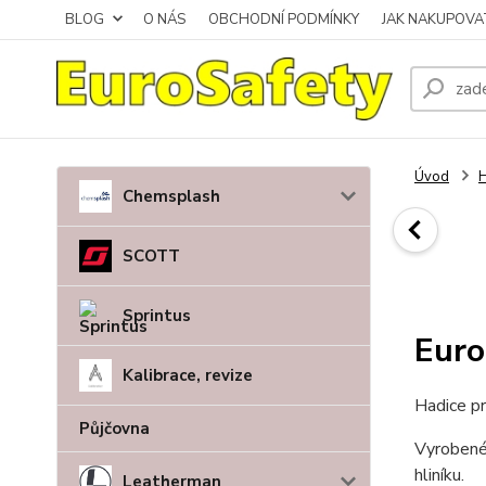
BLOG
O NÁS
OBCHODNÍ PODMÍNKY
JAK NAKUPOVA
Úvod
H
Chemsplash
SCOTT
Sprintus
Euro
Kalibrace, revize
Hadice pr
Půjčovna
Vyrobené 
hliníku.
Leatherman