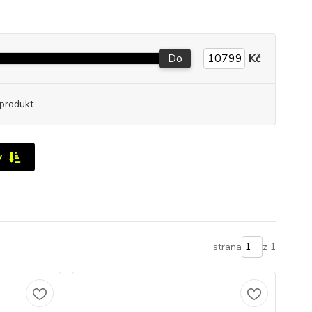
Do
Kč
produkt
y
strana
z 1