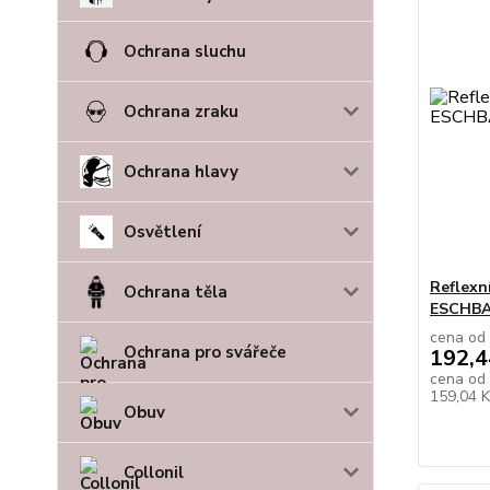
Ochrana sluchu
Ochrana zraku
Ochrana hlavy
Osvětlení
Reflexn
Ochrana těla
ESCHBA
cena od
Ochrana pro svářeče
192,4
cena od
159,04 
Obuv
Collonil