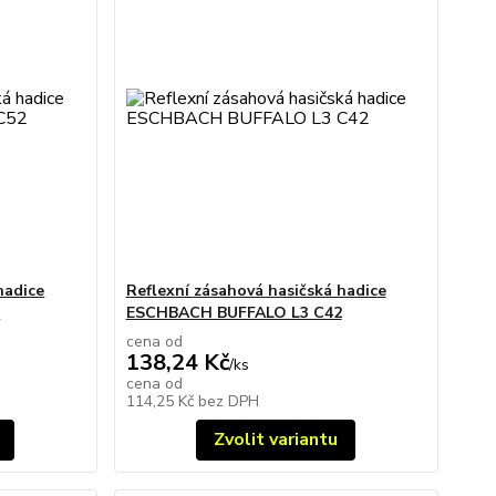
hadice
Reflexní zásahová hasičská hadice
2
ESCHBACH BUFFALO L3 C42
cena od
138,24 Kč
/
ks
cena od
114,25 Kč
bez DPH
Zvolit variantu