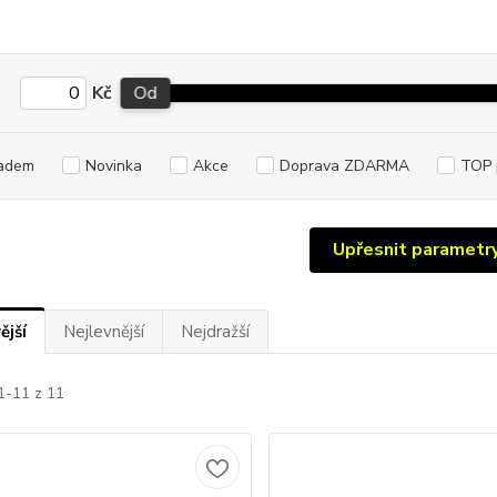
Kč
Od
adem
Novinka
Akce
Doprava ZDARMA
TOP 
Upřesnit parametr
ější
Nejlevnější
Nejdražší
1-11 z 11