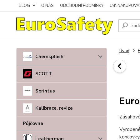
BLOG
O NÁS
OBCHODNÍ PODMÍNKY
JAK NAKUPOVA
Úvod
H
Chemsplash
SCOTT
Sprintus
Euro
Kalibrace, revize
Zásahové 
Půjčovna
Vyrobené 
koncovky 
Leatherman