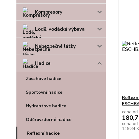
Kompresory
Lodě, vodácká výbava
Nebezpečné látky
Hadice
Zásahové hadice
Sportovní hadice
Reflexn
ESCHBA
Hydrantové hadice
cena od
180,7
Oděruvzdorné hadice
cena od
149,34 
Reflexní hadice