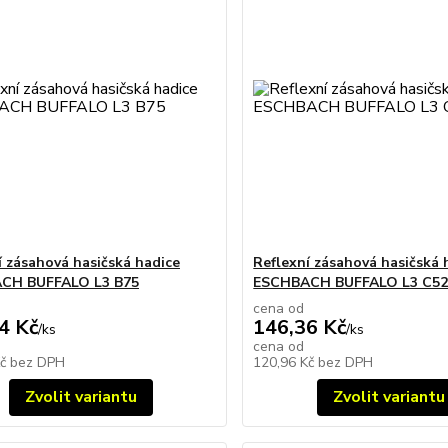
í zásahová hasičská hadice
Reflexní zásahová hasičská 
CH BUFFALO L3 B75
ESCHBACH BUFFALO L3 C5
cena od
4 Kč
146,36 Kč
/
ks
/
ks
cena od
Kč
bez DPH
120,96 Kč
bez DPH
Zvolit variantu
Zvolit variantu