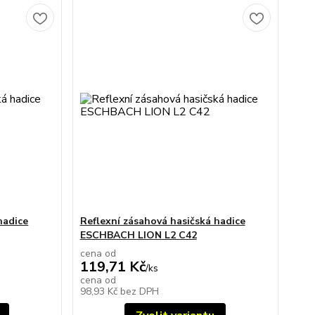
hadice
Reflexní zásahová hasičská hadice
ESCHBACH LION L2 C42
cena od
119,71 Kč
/
ks
cena od
98,93 Kč
bez DPH