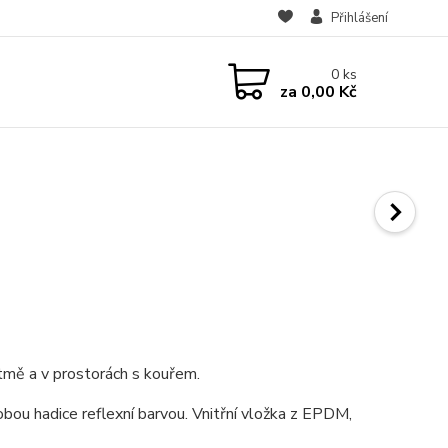
Přihlášení
0
ks
za
0,00 Kč
 tmě a v prostorách s kouřem.
bou hadice reflexní barvou. Vnitřní vložka z EPDM,