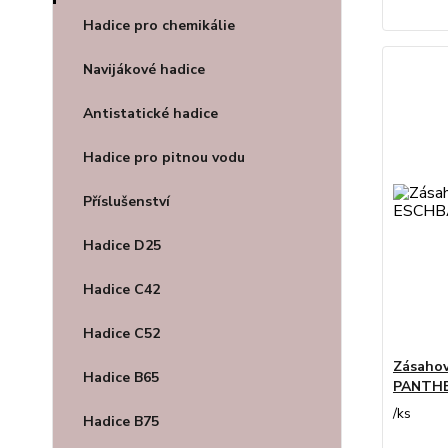
Hadice pro chemikálie
Navijákové hadice
Antistatické hadice
Hadice pro pitnou vodu
Příslušenství
Hadice D25
Hadice C42
Hadice C52
Zásahov
Hadice B65
PANTHE
/
ks
Hadice B75