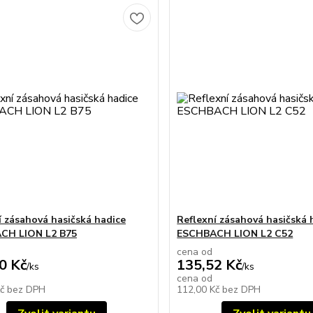
í zásahová hasičská hadice
Reflexní zásahová hasičská 
CH LION L2 B75
ESCHBACH LION L2 C52
cena od
0 Kč
135,52 Kč
/
ks
/
ks
cena od
Kč
bez DPH
112,00 Kč
bez DPH