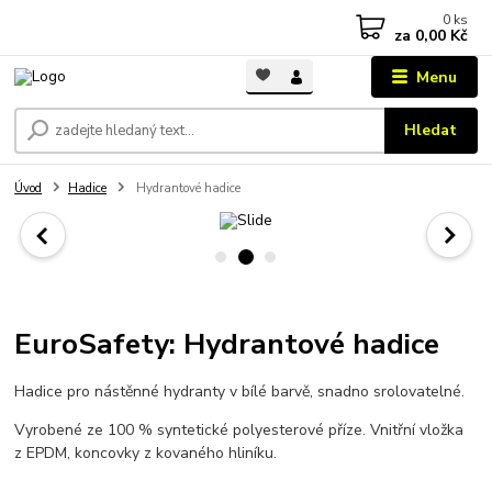
0
ks
za
0,00 Kč
Menu
Hledat
Úvod
Hadice
Hydrantové hadice
EuroSafety: Hydrantové hadice
Hadice pro nástěnné hydranty v bílé barvě, snadno srolovatelné.
Vyrobené ze 100 % syntetické polyesterové příze. Vnitřní vložka
z EPDM, koncovky z kovaného hliníku.