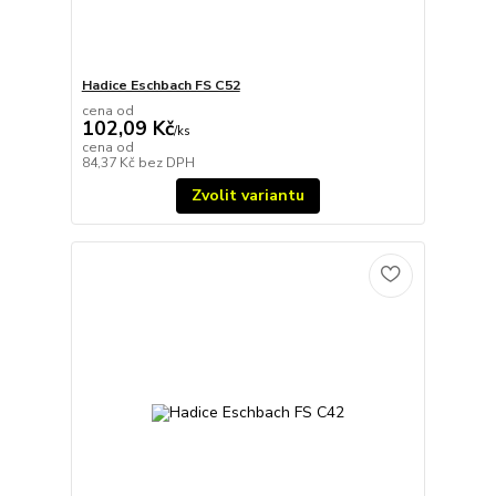
Hadice Eschbach FS C52
cena od
102,09 Kč
/
ks
cena od
84,37 Kč
bez DPH
Zvolit variantu