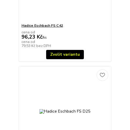
Hadice Eschbach FS C42
cena od
96,23 Kč
/
ks
cena od
79,53 Kč
bez DPH
Zvolit variantu