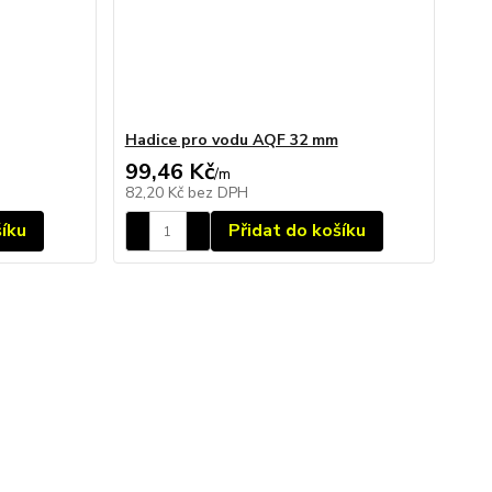
Hadice pro vodu AQF 32 mm
99,46 Kč
/
m
82,20 Kč
bez DPH
šíku
Přidat do košíku