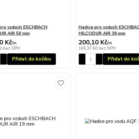
 pro vzduch ESCHBACH
Hadice pro vzduch ESCHBA
UR AIR 50 mm
HILCODUR AIR 38 mm
0 Kč
200,10 Kč
/
m
/
m
Kč
bez DPH
165,37 Kč
bez DPH
Přidat do košíku
Přidat do ko