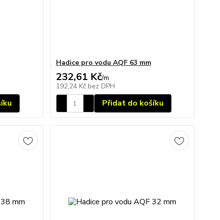
Hadice pro vodu AQF 63 mm
232,61 Kč
/
m
192,24 Kč
bez DPH
šíku
Přidat do košíku