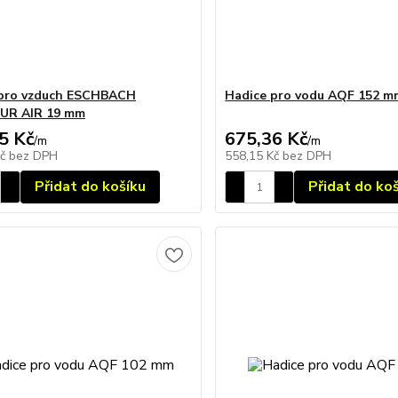
 pro vzduch ESCHBACH
Hadice pro vodu AQF 152 m
UR AIR 19 mm
5 Kč
675,36 Kč
/
m
/
m
Kč
bez DPH
558,15 Kč
bez DPH
Přidat do košíku
Přidat do ko