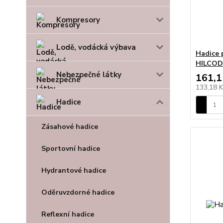
Kompresory
Lodě, vodácká výbava
Hadice
HILCOD
Nebezpečné látky
161,1
133,18 
Hadice
Zásahové hadice
Sportovní hadice
Hydrantové hadice
Oděruvzdorné hadice
Reflexní hadice