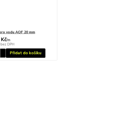
pro vodu AQF 20 mm
 Kč
/
m
č
bez DPH
Přidat do košíku