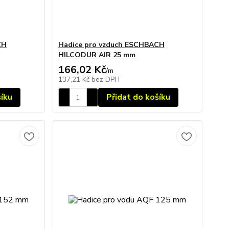
CH
Hadice pro vzduch ESCHBACH
HILCODUR AIR 25 mm
166,02 Kč
/
m
137,21 Kč
bez DPH
šíku
Přidat do košíku