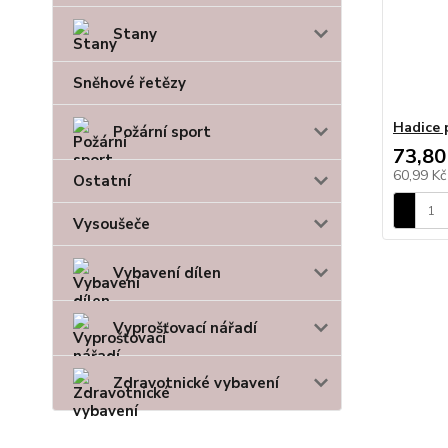
Stany
Sněhové řetězy
Hadice 
Požární sport
73,80
60,99 K
Ostatní
Vysoušeče
Vybavení dílen
Vyprošťovací nářadí
Zdravotnické vybavení