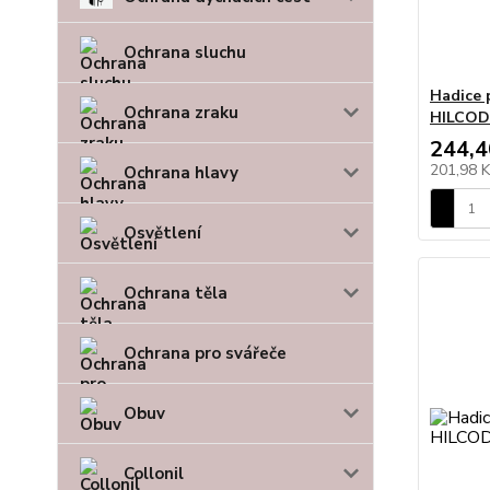
Ochrana sluchu
Hadice
Ochrana zraku
HILCOD
244,4
201,98 
Ochrana hlavy
Osvětlení
Ochrana těla
Ochrana pro svářeče
Obuv
Collonil