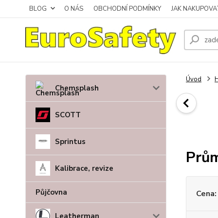
BLOG
O NÁS
OBCHODNÍ PODMÍNKY
JAK NAKUPOVA
Úvod
H
Chemsplash
SCOTT
Sprintus
Prům
Kalibrace, revize
Půjčovna
Cena:
Leatherman