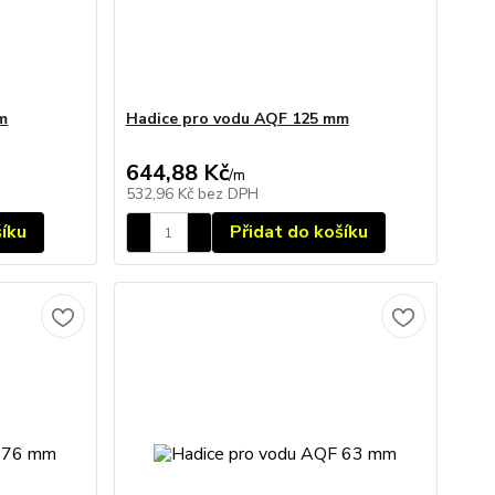
m
Hadice pro vodu AQF 125 mm
644,88 Kč
/
m
532,96 Kč
bez DPH
šíku
Přidat do košíku