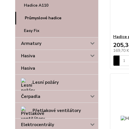
Hadice A110
Průmyslové hadice
Easy Fix
Hadice 
Armatury
205,3
169,70 
Hasiva
Hasiva
Lesní požáry
Čerpadla
Přetlakové ventilátory
Elektrocentrály