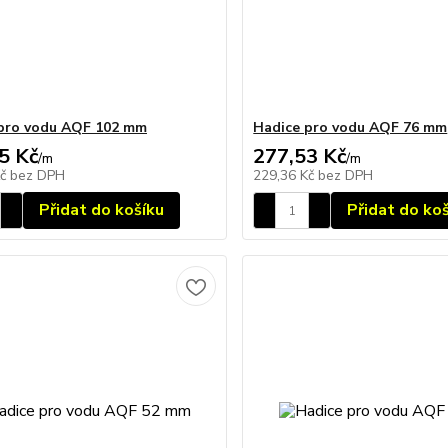
pro vodu AQF 102 mm
Hadice pro vodu AQF 76 mm
5 Kč
277,53 Kč
/
m
/
m
Kč
bez DPH
229,36 Kč
bez DPH
Přidat do košíku
Přidat do ko