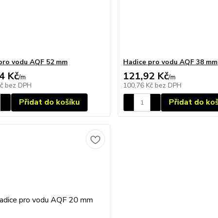
pro vodu AQF 52 mm
Hadice pro vodu AQF 38 mm
4 Kč
121,92 Kč
/
m
/
m
Kč
bez DPH
100,76 Kč
bez DPH
Přidat do košíku
Přidat do ko