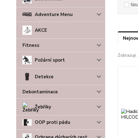
Skl
Adventure Menu
AKCE
Nejnov
Fitness
Zobrazuji 
Požární sport
Detekce
Dekontaminace
Žebříky
OOP proti pádu
Ochrana dýchacích cest