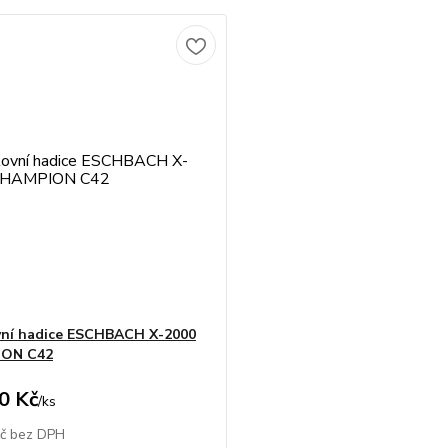
ní hadice ESCHBACH X-2000
ON C42
0 Kč
/
ks
Kč
bez DPH