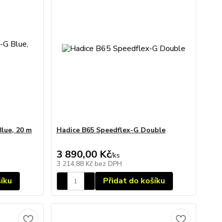
lue, 20 m
Hadice B65 Speedflex-G Double
3 890,00 Kč
/
ks
3 214,88 Kč
bez DPH
šíku
Přidat do košíku