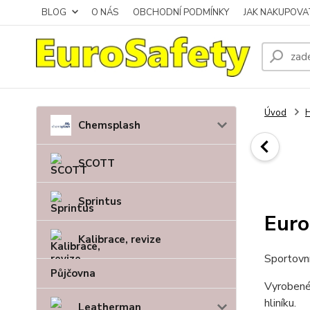
BLOG
O NÁS
OBCHODNÍ PODMÍNKY
JAK NAKUPOVA
Úvod
H
Chemsplash
SCOTT
Sprintus
Euro
Kalibrace, revize
Sportovní
Půjčovna
Vyrobené 
hliníku.
Leatherman