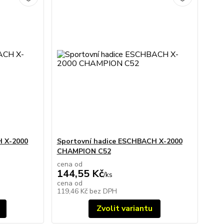
H X-2000
Sportovní hadice ESCHBACH X-2000
CHAMPION C52
cena od
144,55 Kč
/
ks
cena od
119,46 Kč
bez DPH
Zvolit variantu