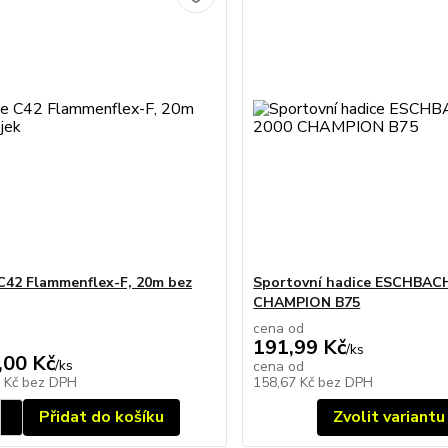
C42 Flammenflex-F, 20m bez
Sportovní hadice ESCHBAC
CHAMPION B75
cena od
191,99 Kč
/
ks
,00 Kč
/
ks
cena od
0 Kč
bez DPH
158,67 Kč
bez DPH
Přidat do košíku
Zvolit variantu