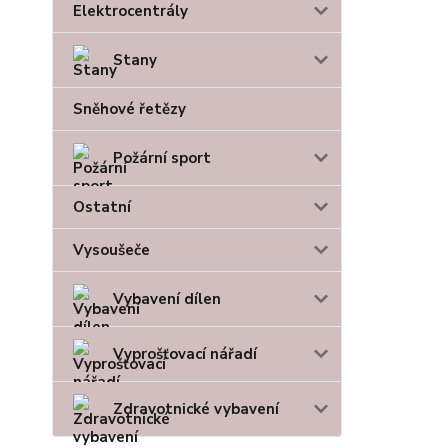
Elektrocentrály
Stany
Sněhové řetězy
Požární sport
Ostatní
Vysoušeče
Vybavení dílen
Vyprošťovací nářadí
Zdravotnické vybavení