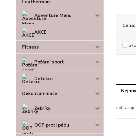
Adventure Menu
Cena:
AKCE
Skl
Fitness
Požární sport
Detekce
Nejnov
Dekontaminace
Zobrazuji 
Žebříky
OOP proti pádu