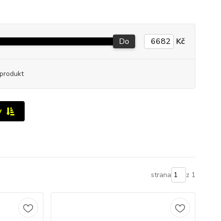
Do
Kč
produkt
y
strana
z 1