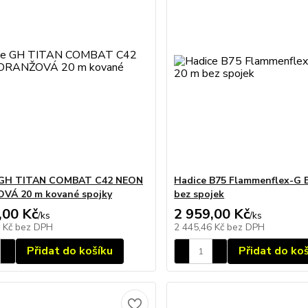
 GH TITAN COMBAT C42 NEON
Hadice B75 Flammenflex-G B
VÁ 20 m kované spojky
bez spojek
,00 Kč
2 959,00 Kč
/
ks
/
ks
2 Kč
bez DPH
2 445,46 Kč
bez DPH
Přidat do košíku
Přidat do ko