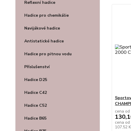
Reflexní hadice
Hadice pro chemikálie
Navijákové hadice
Antistatické hadice
Hadice pro pitnou vodu
Příslušenství
Hadice D25
Hadice C42
Sportov
CHAMPI
Hadice C52
cena od
130,1
Hadice B65
cena od
107,52 