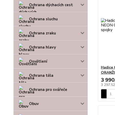
Ochrana dýchacích cest
Ochrana sluchu
Ochrana zraku
Ochrana hlavy
Osvětlení
Hadice
ORANŽO
Ochrana těla
3 990
3 297,5
Ochrana pro svářeče
Obuv