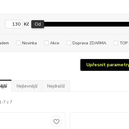
Kč
Od
adem
Novinka
Akce
Doprava ZDARMA
TOP 
Upřesnit parametr
ější
Nejlevnější
Nejdražší
1-7 z 7