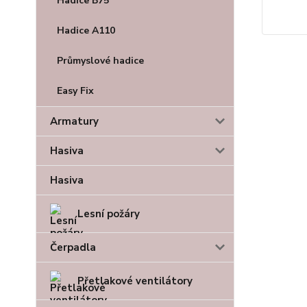
Hadice B75
Hadice A110
Průmyslové hadice
Easy Fix
Armatury
Hasiva
Hasiva
Lesní požáry
Čerpadla
Přetlakové ventilátory