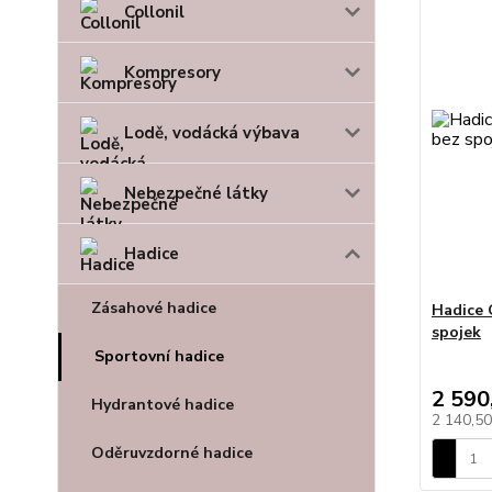
Collonil
Kompresory
Lodě, vodácká výbava
Nebezpečné látky
Hadice
Zásahové hadice
Hadice 
spojek
Sportovní hadice
2 590
Hydrantové hadice
2 140,5
Oděruvzdorné hadice