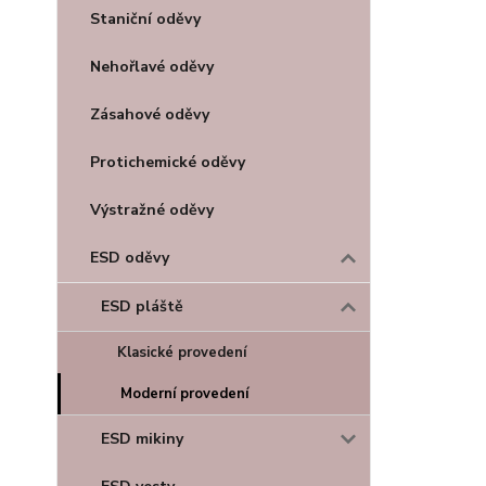
Staniční oděvy
Nehořlavé oděvy
Zásahové oděvy
Protichemické oděvy
Výstražné oděvy
ESD oděvy
ESD pláště
Klasické provedení
Moderní provedení
ESD mikiny