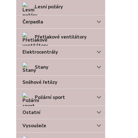
Lesní požáry
Čerpadla
Přetlakové ventilátory
Elektrocentrály
Stany
Sněhové řetězy
Požární sport
Ostatní
Vysoušeče