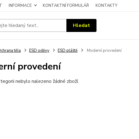
T
INFORMACE
KONTAKTNÍ FORMULÁŘ
KONTAKTY
Hledat
chrana těla
ESD oděvy
ESD pláště
Moderní provedení
rní provedení
tegorii nebylo nalezeno žádné zboží.