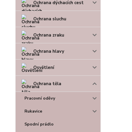
Ochrana dýchacích cest
Ochrana sluchu
Ochrana zraku
Ochrana hlavy
Osvětlení
Ochrana těla
Pracovní oděvy
Rukavice
Spodní prádlo