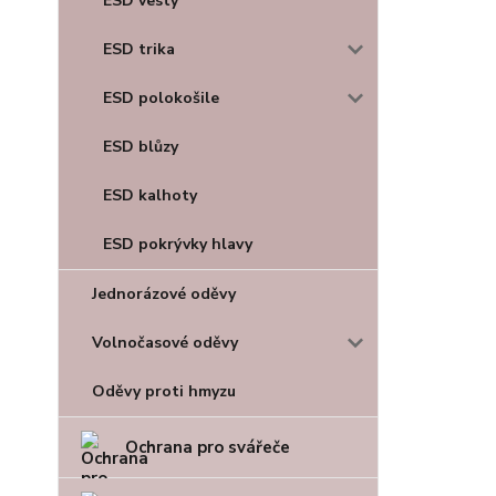
ESD vesty
ESD trika
ESD polokošile
ESD blůzy
ESD kalhoty
ESD pokrývky hlavy
Jednorázové oděvy
Volnočasové oděvy
Oděvy proti hmyzu
Ochrana pro svářeče