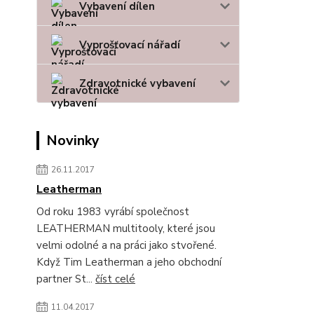
Vybavení dílen
Vyprošťovací nářadí
Zdravotnické vybavení
Novinky
26.11.2017
Leatherman
Od roku 1983 vyrábí společnost
LEATHERMAN multitooly, které jsou
velmi odolné a na práci jako stvořené.
Když Tim Leatherman a jeho obchodní
partner St...
číst celé
11.04.2017