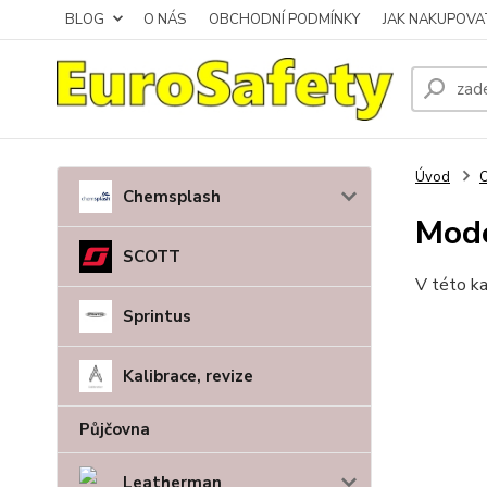
BLOG
O NÁS
OBCHODNÍ PODMÍNKY
JAK NAKUPOVA
Úvod
O
Chemsplash
Mode
SCOTT
V této ka
Sprintus
Kalibrace, revize
Půjčovna
Leatherman